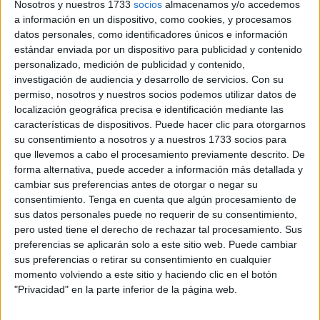
Nosotros y nuestros 1733
socios
almacenamos y/o accedemos
Universitario
de Ceuta por la puñalada que recibió y que
a información en un dispositivo, como cookies, y procesamos
le rozó el estómago.
datos personales, como identificadores únicos e información
estándar enviada por un dispositivo para publicidad y contenido
La mujer ha comentado que la mañana de este lunes, una
personalizado, medición de publicidad y contenido,
investigación de audiencia y desarrollo de servicios.
Con su
vez que las enfermeras le limpiaron las heridas a su
permiso, nosotros y nuestros socios podemos utilizar datos de
sobrino, el médico cirujano ha pasado a revisarlo y les ha
localización geográfica precisa e identificación mediante las
comentado a los familiares que hay que esperar la
características de dispositivos. Puede hacer clic para otorgarnos
evolución.
su consentimiento a nosotros y a nuestros 1733 socios para
que llevemos a cabo el procesamiento previamente descrito. De
Laila no sale de su impresión al haber visto la incisión de
forma alternativa, puede acceder a información más detallada y
cambiar sus preferencias antes de otorgar o negar su
la cirugía, “
es una herida muy grande para un niño que
consentimiento.
Tenga en cuenta que algún procesamiento de
es tan delgado
” y con voz temblorosa ha explicado que lo
sus datos personales puede no requerir de su consentimiento,
siguiente es probar si el joven puede tolerar los líquidos,
pero usted tiene el derecho de rechazar tal procesamiento. Sus
para ver cómo reacciona su estómago.
preferencias se aplicarán solo a este sitio web. Puede cambiar
sus preferencias o retirar su consentimiento en cualquier
Ha recalcado que, de acuerdo con lo que les ha dicho el
momento volviendo a este sitio y haciendo clic en el botón
"Privacidad" en la parte inferior de la página web.
médico, “el proceso de recuperación será lento,
físicamente y también psicológicamente”. Laila ha contado