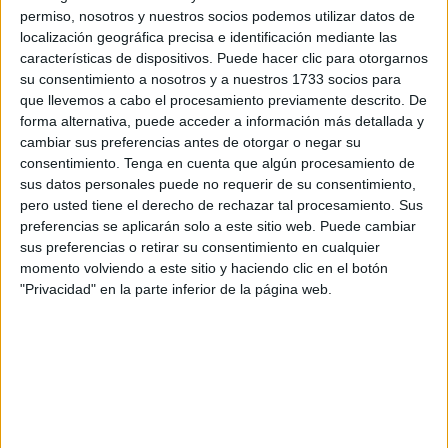
permiso, nosotros y nuestros socios podemos utilizar datos de
Nacional para la Recuperación, Transformación y
localización geográfica precisa e identificación mediante las
Resiliencia, a los
Fondos Europeos
que se recibirán y a
características de dispositivos. Puede hacer clic para otorgarnos
“cómo los vamos a aprovechar y en qué se van a destinar
su consentimiento a nosotros y a nuestros 1733 socios para
en lo que respecta a Patrimonio Histórico”.
que llevemos a cabo el procesamiento previamente descrito. De
forma alternativa, puede acceder a información más detallada y
Recordó que en los
presupuestos
de la Ciudad tienen
cambiar sus preferencias antes de otorgar o negar su
consentimiento.
Tenga en cuenta que algún procesamiento de
todos los años unas partidas que van destinadas a la
sus datos personales puede no requerir de su consentimiento,
protección del Patrimonio y a la rehabilitación, pero que
pero usted tiene el derecho de rechazar tal procesamiento. Sus
“en concreto ahora con estos Fondos Europeos dentro del
preferencias se aplicarán solo a este sitio web. Puede cambiar
Plan de Recuperación, Transformación y Resiliencia,
sus preferencias o retirar su consentimiento en cualquier
momento volviendo a este sitio y haciendo clic en el botón
tenemos en materia de Patrimonio Histórico, a través de la
"Privacidad" en la parte inferior de la página web.
Dirección General de Bellas Artes, y el Ministerio de
Cultura y Deportes, varias líneas”.
“Hay que darle un uso a esas estructuras,
para que la inversión no se infructuosa”
Para la digitalización y documentación del Patrimonio, por