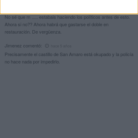
Llegáis tarde, el extrarradio no importa solo calle real
comentó:
hace 5 años
No sé que m ..... estabais haciendo los políticos antes de esto.
Ahora si no?? Ahora habrá que gastarse el doble en
restauración. De vergüenza.
Jimenez
comentó:
hace 5 años
Precisamente el castillo de San Amaro está okupado y la policía
no hace nada por impedirlo.