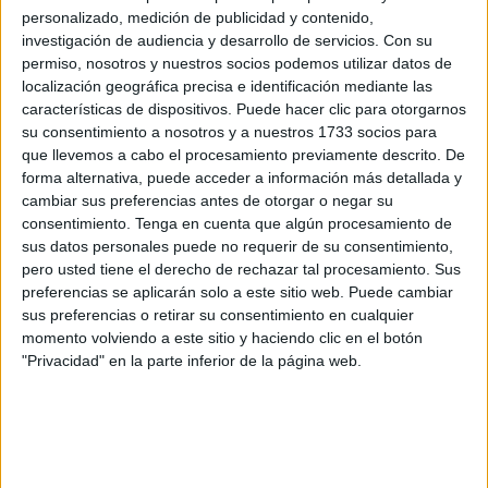
del Gobierno de la Junta de Andalucía, que ha solicitado al
personalizado, medición de publicidad y contenido,
Gobierno de España la corrección del déficit de
investigación de audiencia y desarrollo de servicios.
Con su
financiación que afectan a los campus universitarios de
permiso, nosotros y nuestros socios podemos utilizar datos de
localización geográfica precisa e identificación mediante las
Ceuta y Melilla. En sus declaraciones, Mercado ha
características de dispositivos. Puede hacer clic para otorgarnos
calificado esta reclamación como “una buena noticia” y ha
su consentimiento a nosotros y a nuestros 1733 socios para
resaltado la importancia de que la Junta se haga eco de
que llevemos a cabo el procesamiento previamente descrito. De
una causa que la UGR lleva defendiendo durante más de
forma alternativa, puede acceder a información más detallada y
cambiar sus preferencias antes de otorgar o negar su
una década.
consentimiento.
Tenga en cuenta que algún procesamiento de
sus datos personales puede no requerir de su consentimiento,
La Consejería de Universidad, Investigación e Innovación
pero usted tiene el derecho de rechazar tal procesamiento. Sus
de la Junta de Andalucía, en un comunicado emitido ayer,
preferencias se aplicarán solo a este sitio web. Puede cambiar
urgió al Gobierno central a asumir el coste total de
sus preferencias o retirar su consentimiento en cualquier
funcionamiento anual de los campus de Ceuta y Melilla,
momento volviendo a este sitio y haciendo clic en el botón
"Privacidad" en la parte inferior de la página web.
cuya cifra estimada para este año asciende a unos 25
millones de euros
. Esta medida busca resolver el
problema de la infrafinanciación crónica que enfrentan los
dos campus universitarios de la UGR, una situación que
ha sido objeto de reiteradas denuncias por parte de la