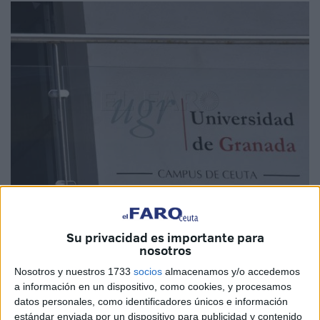
Imagen de archivo
Su privacidad es importante para
nosotros
Nosotros y nuestros 1733
socios
almacenamos y/o accedemos
El rector de la
Universidad de Granada (UGR)
, Pedro
a información en un dispositivo, como cookies, y procesamos
datos personales, como identificadores únicos e información
Mercado, ha recibido con satisfacción la reciente iniciativa
estándar enviada por un dispositivo para publicidad y contenido