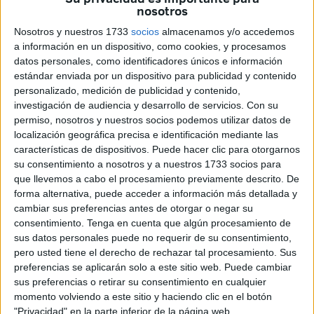
reconocimientos
,
en forma de escudos y placas.
nosotros
Han sido reconocidos
funcionarios con 25 y 35 años de
Nosotros y nuestros 1733
socios
almacenamos y/o accedemos
a información en un dispositivo, como cookies, y procesamos
servicio
, que son 56 y 28, respectivamente, en un acto
datos personales, como identificadores únicos e información
desarrollado en el Salón del Trono del Palacio de la
estándar enviada por un dispositivo para publicidad y contenido
Asamblea.
personalizado, medición de publicidad y contenido,
investigación de audiencia y desarrollo de servicios.
Con su
La entrega de placas conmemorativas a los empleados
permiso, nosotros y nuestros socios podemos utilizar datos de
públicos que han cumplido 25 y 35 años de servicio ha
localización geográfica precisa e identificación mediante las
características de dispositivos. Puede hacer clic para otorgarnos
sido para los siguientes.
su consentimiento a nosotros y a nuestros 1733 socios para
que llevemos a cabo el procesamiento previamente descrito. De
Funcionarios que han cumplido 25
forma alternativa, puede acceder a información más detallada y
cambiar sus preferencias antes de otorgar o negar su
años de servicio
consentimiento.
Tenga en cuenta que algún procesamiento de
sus datos personales puede no requerir de su consentimiento,
Personal que ha cumplido 25 años: Laarbi Abdeselam
pero usted tiene el derecho de rechazar tal procesamiento. Sus
Buchta, Elena Alarcón Pareja, Juan Carlos Amorrortu
preferencias se aplicarán solo a este sitio web. Puede cambiar
sus preferencias o retirar su consentimiento en cualquier
Vázquez, Nadia Aomar Dadi, Jesús Arqués Buet, Juan
momento volviendo a este sitio y haciendo clic en el botón
Carlos Becerra Pérez y Sergio Benítez Blázquez.
"Privacidad" en la parte inferior de la página web.