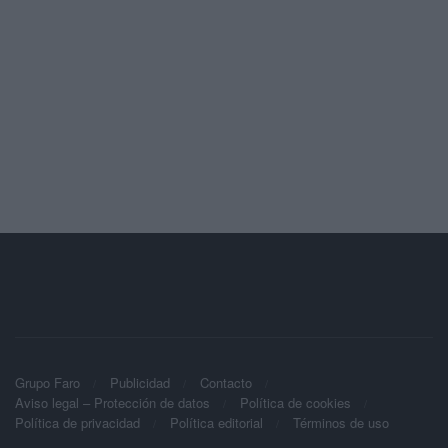
Grupo Faro
Publicidad
Contacto
Aviso legal – Protección de datos
Política de cookies
Política de privacidad
Política editorial
Términos de uso