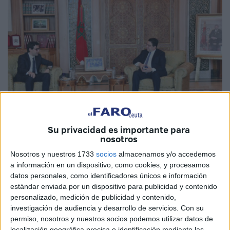
Su privacidad es importante para
Foto: maroc24.com
nosotros
Nosotros y nuestros 1733
socios
almacenamos y/o accedemos
a información en un dispositivo, como cookies, y procesamos
datos personales, como identificadores únicos e información
Se abre una nueva vía este mes para el acercamiento
estándar enviada por un dispositivo para publicidad y contenido
personalizado, medición de publicidad y contenido,
entre Francia y Marruecos, una relación bilateral que se
investigación de audiencia y desarrollo de servicios.
Con su
había debilitado en los últimos años. El viaje de cinco
permiso, nosotros y nuestros socios podemos utilizar datos de
ministros franceses a distintas ciudades marroquíes en el
localización geográfica precisa e identificación mediante las