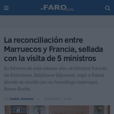
La reconciliación entre
Marruecos y Francia, sellada
con la visita de 5 ministros
En febrero de este mismo año, el ministro francés
de Exteriores, Stéphane Séjourné, viajó a Rabat
donde se reunió con su homólogo marroquí,
Naser Burita
Por
Isabel Jiménez
03/04/2024 - 16:36