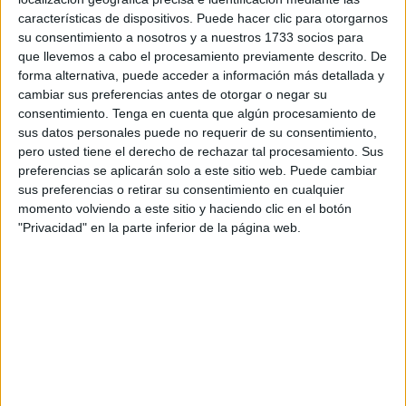
transcurso de abril sellaría la reconciliación.
características de dispositivos. Puede hacer clic para otorgarnos
su consentimiento a nosotros y a nuestros 1733 socios para
Según informan fuentes diplomáticas, la primera visita será
que llevemos a cabo el procesamiento previamente descrito. De
forma alternativa, puede acceder a información más detallada y
el jueves 4 y viernes 5 de abril por parte del ministro
cambiar sus preferencias antes de otorgar o negar su
delegado de Comercio Exterior, Franck Riester, que se
consentimiento.
Tenga en cuenta que algún procesamiento de
reunirá con el ministro delegado marroquí de Inversión,
sus datos personales puede no requerir de su consentimiento,
Mohcine Jazouli, y el ministro marroquí de Industria, Ryad
pero usted tiene el derecho de rechazar tal procesamiento. Sus
preferencias se aplicarán solo a este sitio web. Puede cambiar
Mezzour, en Rabat y asistirá a la firma de un convenio en
sus preferencias o retirar su consentimiento en cualquier
la Cámara Francesa de Comercio e Industria de Marruecos
momento volviendo a este sitio y haciendo clic en el botón
(CFCIM) en Casablanca.
"Privacidad" en la parte inferior de la página web.
También para mediados de abril Gérald Darmanin, ministro
francés de Interior, junto con la ministra de Cultura,
Rachida Dati, tienen previsto visitar territorio marroquí.
El ministro francés de Agricultura, Marc Fesneau, visitará
Marruecos para asistir a la feria de agricultura del país
(SIAM) que se celebrará entre el 22 y 28 de abril en