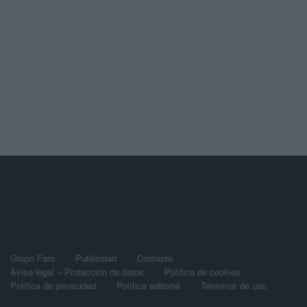
Grupo Faro
Publicidad
Contacto
Aviso legal – Protección de datos
Política de cookies
Política de privacidad
Política editorial
Términos de uso