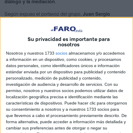
diálogo y la mediación
.
Según expuso el portavoz del grupo,
Juan Sergio
Redondo
, esta unidad estaría orientada a mediar en
problemas frecuentes que se presentan en la convivencia
ciudadana. Entre ellos se encuentran los
conflictos
Su privacidad es importante para
nosotros
vecinales
, como los relacionados con
ruidos
, el
uso de
zonas comunes
, y otras molestias habituales.
Nosotros y nuestros 1733
socios
almacenamos y/o accedemos
a información en un dispositivo, como cookies, y procesamos
Además, abordaría problemas vinculados al
espacio
datos personales, como identificadores únicos e información
público
, como el uso indebido de calles o parques, y
estándar enviada por un dispositivo para publicidad y contenido
personalizado, medición de publicidad y contenido,
conflictos entre
vecinos y empresarios
por la ocupación
investigación de audiencia y desarrollo de servicios.
Con su
de la vía pública.
permiso, nosotros y nuestros socios podemos utilizar datos de
localización geográfica precisa e identificación mediante las
Redondo también hizo referencia a los beneficios de su
características de dispositivos. Puede hacer clic para otorgarnos
implementación, señalando que este servicio permitiría
su consentimiento a nosotros y a nuestros 1733 socios para
evitar juicios innecesarios
, reduciría el
colapso judicial
,
que llevemos a cabo el procesamiento previamente descrito. De
forma alternativa, puede acceder a información más detallada y
y facilitaría una mayor
rapidez
en la resolución de
cambiar sus preferencias antes de otorgar o negar su
disputas. Asimismo, destacó que se trataría de una opción