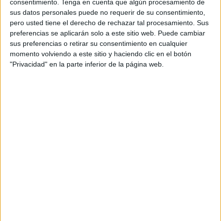
consentimiento.
Tenga en cuenta que algún procesamiento de
gratuita
para los ciudadanos, lo que aliviaría no solo la
sus datos personales puede no requerir de su consentimiento,
carga económica sino también el
impacto emocional
de
pero usted tiene el derecho de rechazar tal procesamiento. Sus
preferencias se aplicarán solo a este sitio web. Puede cambiar
un proceso legal.
sus preferencias o retirar su consentimiento en cualquier
momento volviendo a este sitio y haciendo clic en el botón
Ejemplos de otras ciudades y
"Privacidad" en la parte inferior de la página web.
rechazo de la propuesta
El portavoz de Vox
también indicó que hay numerosos
municipios españoles que ya cuentan con unidades
similares.
Madrid, Valencia, Málaga, Móstoles, Denia y
Villarreal
son ejemplos de ciudades donde este tipo de
mecanismos funcionan con éxito, y pidió que Ceuta
estudie su viabilidad
, adaptándola a las particularidades
locales para así mejorar el servicio ofrecido a los
ciudadanos.