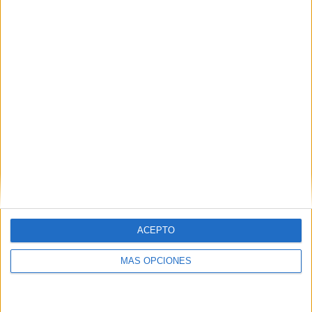
propuesta no aporta nada nuevo, ya que la
mediación
forma parte del trabajo diario de la Policía Local
. Según
explicó, los agentes están acostumbrados a intervenir en
conflictos similares a los mencionados por Vox, y para ello
ya han recibido
formación específica
en técnicas de
mediación.
ACEPTO
MÁS OPCIONES