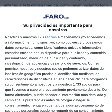
enfermo a esta
clínica médica
, como llevan haciendo todo
el año gracias al seguro privado de la compañía DKV con
el que cuenta. El pequeño necesitaba
atención urgente.
Su privacidad es importante para
La sorpresa llegó cuando “me rechazaron al niño. No
nosotros
quisieron atenderle diciendo que el DKV que tengo no es
Nosotros y nuestros 1733
socios
almacenamos y/o accedemos
completo, que tenía que pagar 30 euros” por la atención,
a información en un dispositivo, como cookies, y procesamos
detalla la madre.
datos personales, como identificadores únicos e información
estándar enviada por un dispositivo para publicidad y contenido
Una cuestión que, aseguran, “es falso” ya que según se
personalizado, medición de publicidad y contenido,
investigación de audiencia y desarrollo de servicios.
Con su
puede leer en la póliza del seguro “el asegurado puede
permiso, nosotros y nuestros socios podemos utilizar datos de
acceder a las coberturas a través de la Red DKV de
localización geográfica precisa e identificación mediante las
Servicios Sanitarios concertada por la entidad sin tener por
características de dispositivos. Puede hacer clic para otorgarnos
ello que pagar una cantidad por cada acto y/o asistencia
su consentimiento a nosotros y a nuestros 1733 socios para
que llevemos a cabo el procesamiento previamente descrito. De
médica que precise”.
forma alternativa, puede acceder a información más detallada y
cambiar sus preferencias antes de otorgar o negar su
Esta desagradable situación llevó a que se fueran, sin
consentimiento.
Tenga en cuenta que algún procesamiento de
pensarlo, de forma inmediata al
centro de salud de Otero
,
sus datos personales puede no requerir de su consentimiento,