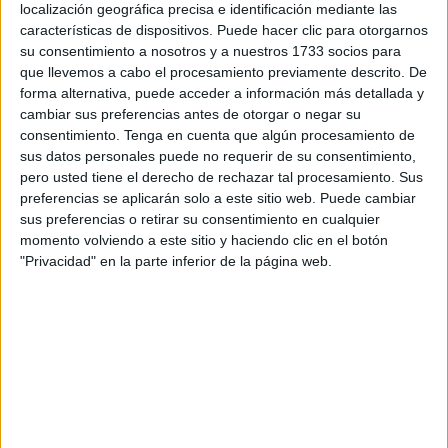
localización geográfica precisa e identificación mediante las
habitantes en Andalucía, Aragón, Canarias, Cantabria,
características de dispositivos. Puede hacer clic para otorgarnos
Castilla-La Mancha, Castilla y León, Cataluña, Comunidad
su consentimiento a nosotros y a nuestros 1733 socios para
de Madrid, Comunidad Valenciana, Extremadura, Galicia,
que llevemos a cabo el procesamiento previamente descrito. De
Navarra y País Vasco cuentan con esta facilidad.
forma alternativa, puede acceder a información más detallada y
cambiar sus preferencias antes de otorgar o negar su
Y es que los ceutíes, al igual que quienes residen en estas
consentimiento.
Tenga en cuenta que algún procesamiento de
comunidades pueden también obtener sus recetas en las
sus datos personales puede no requerir de su consentimiento,
pero usted tiene el derecho de rechazar tal procesamiento. Sus
farmacias de Croacia, Estonia, Finlandia, Polonia y
preferencias se aplicarán solo a este sitio web. Puede cambiar
Portugal que dispongan del servicio.
sus preferencias o retirar su consentimiento en cualquier
momento volviendo a este sitio y haciendo clic en el botón
Además, están en fase de pruebas Asturias y Murcia, así
"Privacidad" en la parte inferior de la página web.
como Italia, Grecia, Chipre, Hungría, República Checa,
Irlanda, Suecia, Letonia y Lituania.
La interoperabilidad de la historia clínica resumida (Patient
Summary) y de la prescripción y dispensación de la receta
electrónica (e-Precription/e-Dispensation) se está
implantando de forma progresiva en los territorios; por lo