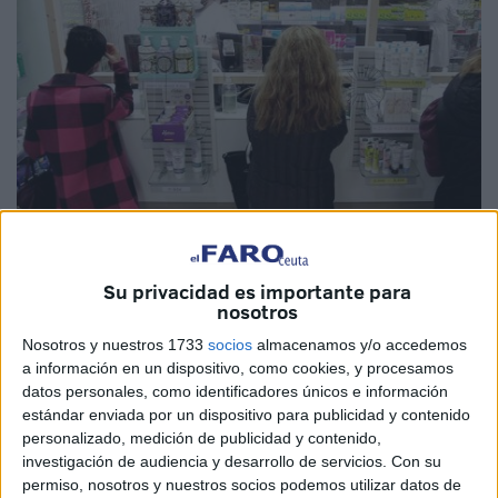
Imagen de archivo
Su privacidad es importante para
nosotros
Nosotros y nuestros 1733
socios
almacenamos y/o accedemos
a información en un dispositivo, como cookies, y procesamos
El servicio
europeo
de
interoperabilidad de la receta
datos personales, como identificadores únicos e información
electrónica
se encuentra ya activo en Ceuta, así como en
estándar enviada por un dispositivo para publicidad y contenido
la ciudad autónoma de
Melilla
.
personalizado, medición de publicidad y contenido,
investigación de audiencia y desarrollo de servicios.
Con su
Según ha informado el Ministerio de
Sanidad
, también los
permiso, nosotros y nuestros socios podemos utilizar datos de