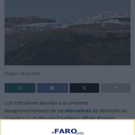
Imagen de archivo
Los indicadores apuntan a un creciente
desaprovechamiento de las
alternativas
de desarrollo en
la prefectura de
Rincón-Castillejos (M'diq-Fnideq)
,
región vecina de Ceuta, donde la zona de actividades
económicas y comerciales atraviesa una fase de recesión