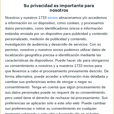
Su privacidad es importante para
que ha limitado su impacto en el crecimiento local.
nosotros
Esta situación se produce en un contexto de crecientes
Nosotros y nuestros 1733
socios
almacenamos y/o accedemos
desafíos económicos y sociales, especialmente desde el
a información en un dispositivo, como cookies, y procesamos
datos personales, como identificadores únicos e información
cierre del
paso fronterizo Bab Sebta-Tarajal
con la
estándar enviada por un dispositivo para publicidad y contenido
ciudad española de Ceuta hace cuatro años, tal y como
personalizado, medición de publicidad y contenido,
informa el medio de comunicación de Marruecos
investigación de audiencia y desarrollo de servicios.
Con su
tanja24.com
.
permiso, nosotros y nuestros socios podemos utilizar datos de
localización geográfica precisa e identificación mediante las
El proyecto de la zona de actividades económicas y
características de dispositivos. Puede hacer clic para otorgarnos
su consentimiento a nosotros y a nuestros 1733 socios para
comerciales, que se puso en marcha con una inversión de
que llevemos a cabo el procesamiento previamente descrito. De
200 millones de dírhams, fue una de las principales
forma alternativa, puede acceder a información más detallada y
alternativas planteadas por las autoridades públicas para
cambiar sus preferencias antes de otorgar o negar su
mitigar las consecuencias del golpe del cierre fronterizo y
consentimiento.
Tenga en cuenta que algún procesamiento de
sus datos personales puede no requerir de su consentimiento,
reducir
el "contrabando de subsistencia" o porteo
pero usted tiene el derecho de rechazar tal procesamiento. Sus
desde 2019.
preferencias se aplicarán solo a este sitio web. Puede cambiar
sus preferencias o retirar su consentimiento en cualquier
Actualmente, la zona apenas recibe atención, salvo en
momento volviendo a este sitio y haciendo clic en el botón