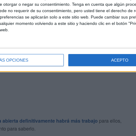
ta la frontera, Hamido dice que ya se nota que ha vuelto
e otorgar o negar su consentimiento.
Tenga en cuenta que algún proc
de no requerir de su consentimiento, pero usted tiene el derecho de r
fica esta reapertura, pero no solo para ellos, sino para
referencias se aplicarán solo a este sitio web. Puede cambiar sus pref
 para todo”, ha señalado.
alquier momento volviendo a este sitio y haciendo clic en el botón "Pri
 web.
osos y piensan que hay que esperar un poco para poder
crítico en cuanto a las condiciones en las que se está
e esperar un poco, todavía es muy pronto para ver los
a, tema vacunas, PCR, es más complicado, y que solo va
ÁS OPCIONES
ACEPTO
a abierta definitivamente habrá más trabajo
para ellos,
to para saberlo.