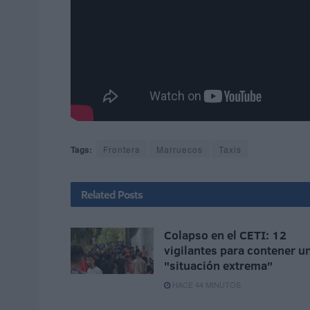
Tags:
Frontera
Marruecos
Taxis
Related
Posts
Colapso en el CETI: 12
vigilantes para contener u
"situación extrema"
HACE 44 MINUTOS