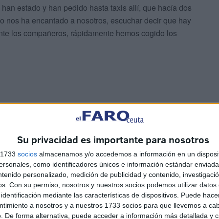
 han estado y han pedido hasta taxis allí, que hacía dos
eso nos ha encantado a nosotros, escuchar decir que hay
mente los compañeros, rápidamente hemos cogido los
bones y que esto irá repercutiendo positivamente en
Su privacidad es importante para nosotros
ad en general.
s 1733
socios
almacenamos y/o accedemos a información en un disposit
sonales, como identificadores únicos e información estándar enviada 
ntenido personalizado, medición de publicidad y contenido, investigaci
os.
Con su permiso, nosotros y nuestros socios podemos utilizar datos 
identificación mediante las características de dispositivos. Puede hacer
ntimiento a nosotros y a nuestros 1733 socios para que llevemos a ca
. De forma alternativa, puede acceder a información más detallada y 