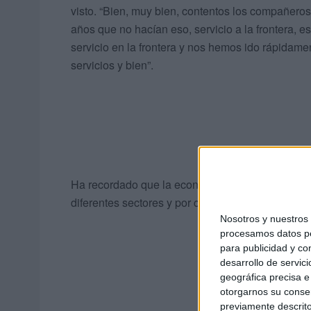
visto. “Bien, muy bien, contentos los compañeros
años que no hacían eso, servicio a la frontera, 
servicio en la frontera y nos hemos ido rápida
servicios y bien”.
Ha recordado que la economía funciona por esla
diferentes sectores y por consiguiente en la ciud
Nosotros y nuestro
procesamos datos per
para publicidad y co
desarrollo de servici
geográfica precisa e 
otorgarnos su conse
previamente descrito