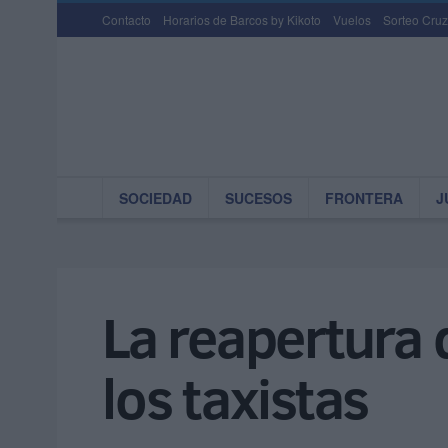
Contacto
Horarios de Barcos by Kikoto
Vuelos
Sorteo Cruz
SOCIEDAD
SUCESOS
FRONTERA
J
La reapertura 
los taxistas