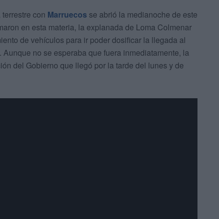
 terrestre con
Marruecos
se abrió la medianoche de este
omaron en esta materia, la explanada de Loma Colmenar
to de vehículos para ir poder dosificar la llegada al
s. Aunque no se esperaba que fuera inmediatamente, la
ón del Gobierno que llegó por la tarde del lunes y de