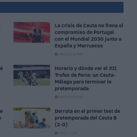
e
La crisis de Ceuta no frena el
compromiso de Portugal
con el Mundial 2030 junto a
España y Marruecos
HACE 5 HORAS
sé
Horario y dónde ver el XII
Trofeo de Feria: un Ceuta-
Málaga para terminar la
pretemporada
HACE 9 HORAS
ue
Derrota en el primer test de
e
pretemporada del Ceuta B
(2-0)
HACE 1 DÍA