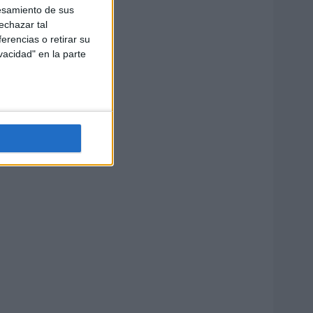
esamiento de sus
echazar tal
erencias o retirar su
vacidad" en la parte