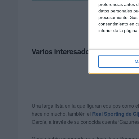
preferencias antes d
datos personales pue
procesamiento. Sus p
consentimiento en cu
inferior de la página
Varios interesados en José Juan…
M
Una larga lista en la que figuran equipos como e
hace no mucho, también el
Real Sporting de Gi
García, a través de su conocida cuenta ‘Cazurre
García había asegurado que José Juan Romero est