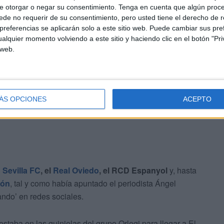
e otorgar o negar su consentimiento.
Tenga en cuenta que algún proc
de no requerir de su consentimiento, pero usted tiene el derecho de r
referencias se aplicarán solo a este sitio web. Puede cambiar sus pref
alquier momento volviendo a este sitio y haciendo clic en el botón "Pri
 web.
 entre los que ya no está el Sporting
ÁS OPCIONES
ACEPTO
l
Sevilla FC
, el
Real Oviedo
, el RCD Espanyol
y, hasta
jón
, tal y como había apuntado el periodista Ángel
ando’ en redes sociales.
aba en las quinielas del grupo Orlegi para llegar a El