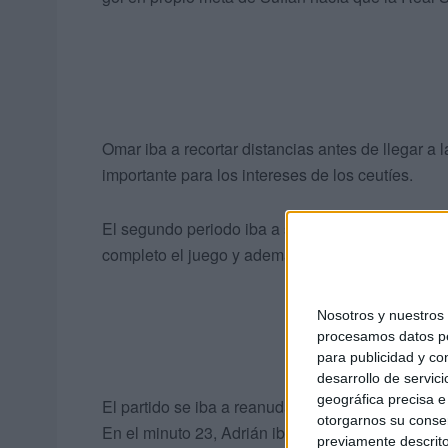
Omar iba a recortar distancias antes de llegar a l
importante para los intereses de los ceutíes.
El segundo periodo iba a ser totalmente distinto
completo el juego y además se encontró con los 
Nosotros y nuestro
procesamos datos per
para publicidad y co
desarrollo de servici
geográfica precisa e 
El partido se iba a reanudar con 4-1 en contra pa
otorgarnos su conse
En el minuto 23, Adrián iba a marcar el segundo
previamente descrito