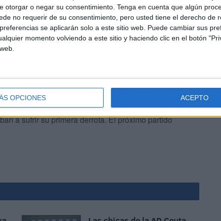
e otorgar o negar su consentimiento.
Tenga en cuenta que algún proc
de no requerir de su consentimiento, pero usted tiene el derecho de r
 para intentar conseguir, al menos, el empate en el
referencias se aplicarán solo a este sitio web. Puede cambiar sus pref
ue hasta los instantes finales cuando iban a conseguir
alquier momento volviendo a este sitio y haciendo clic en el botón "Pri
 web.
ÁS OPCIONES
ACEPTO
an a sufrir su primera derrota. El próximo partido
va
Las chicas de la AD Ceuta