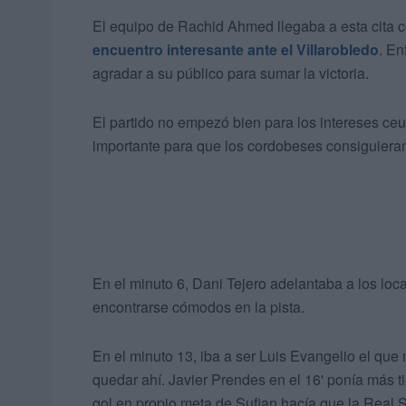
El equipo de Rachid Ahmed llegaba a esta cita
encuentro interesante ante el Villarobledo
. En
agradar a su público para sumar la victoria.
El partido no empezó bien para los intereses ceut
importante para que los cordobeses consiguieran
En el minuto 6, Dani Tejero adelantaba a los loc
encontrarse cómodos en la pista.
En el minuto 13, iba a ser Luis Evangelio el que
quedar ahí. Javier Prendes en el 16' ponía más t
gol en propio meta de Sufian hacía que la Real 