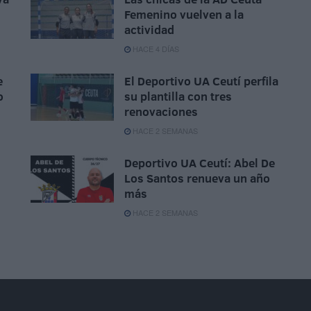
Femenino vuelven a la
actividad
HACE 4 DÍAS
e
El Deportivo UA Ceutí perfila
o
su plantilla con tres
renovaciones
HACE 2 SEMANAS
Deportivo UA Ceutí: Abel De
Los Santos renueva un año
más
HACE 2 SEMANAS