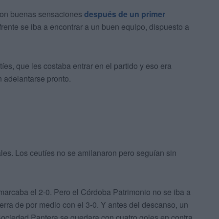
 con buenas sensaciones
después de un primer
frente se iba a encontrar a un buen equipo, dispuesto a
íes, que les costaba entrar en el partido y eso era
 adelantarse pronto.
ales. Los ceutíes no se amilanaron pero seguían sin
 marcaba el 2-0. Pero el Córdoba Patrimonio no se iba a
ierra de por medio con el 3-0. Y antes del descanso, un
Sociedad Pantera se quedara con cuatro goles en contra.