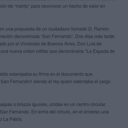
ión de “mérito” para reconocer un hecho de valor en
ciben una propuesta de un ciudadano llamado D. Ramón
oración denominada “San Fernando”. Dos días más tarde,
tado por el Virreinato de Buenos Aires, Don Luis de
 una nueva orden militar que denominaría "La Espada de
raldo estampaba su firma en el documento que
 San Fernando1 siendo el rey quien ostentaba el cargo
spas o brazos iguales, unidas en un centro circular,
 San Fernando. En torno del círculo, en el anverso una
o La Patria.