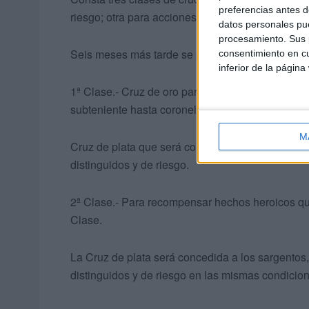
preferencias antes d
riesgo; otra para acciones distinguidas en grado 
datos personales pue
procesamiento. Sus p
Seis meses más tarde se promulgaba la creación
consentimiento en cu
inferior de la página
1ª Clase.- Cruz de oro para premio por servicios 
subteniente hasta coronel inclusive.
M
Cruz de plata que será concedida a los sargento
distinguidos y de riesgo.
2ª Clase.- Para recompensar hechos heroicos que
Clase.
La Cruz de plata será concedida a los sargentos
distinguidos y de riesgo en las mismas condicione