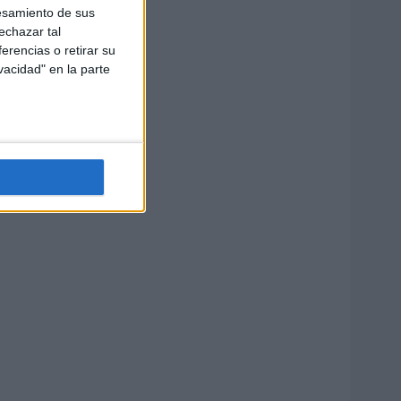
esamiento de sus
echazar tal
erencias o retirar su
vacidad" en la parte