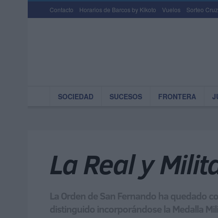
Contacto
Horarios de Barcos by Kikoto
Vuelos
Sorteo Cruz
SOCIEDAD
SUCESOS
FRONTERA
J
La Real y Mili
La Orden de San Fernando ha quedado com
distinguido incorporándose la Medalla Mil