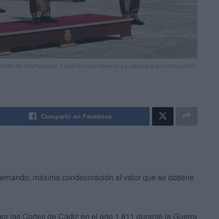
ar Orden de San Fernando. Felipe VI recibe Honores a su llegada al acto (Casa Real).
Compartir en Facebook
 Fernando, máxima condecoración al valor que se obtiene
r las Cortes de Cádiz en el año 1.811 durante la Guerra