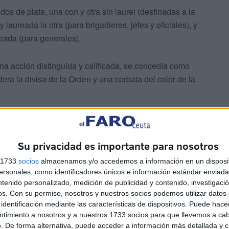
os de plata, una con y otra sin laurel (destinadas a la
y laureada la otra (para brigadieres, jefes y oficiales), y
eada (para generales).
a acción distinguida y calificada, se concedía como
era la divisa de la Orden y una corbata del color de la
do VII ordena la abolición del primer reglamento2 a la
a Constancia en el Servicio3 siendo el rey, Jefe y
Su privacidad es importante para nosotros
ra la Cedula de concesión de la condecoración.
s 1733
socios
almacenamos y/o accedemos a información en un disposit
sonales, como identificadores únicos e información estándar enviada 
 color blanco que se unían en un centro circular con la
ntenido personalizado, medición de publicidad y contenido, investigaci
or del círculo una leyenda Al mérito militar y en el
os.
Con su permiso, nosotros y nuestros socios podemos utilizar datos 
identificación mediante las características de dispositivos. Puede hacer
ntimiento a nosotros y a nuestros 1733 socios para que llevemos a ca
. De forma alternativa, puede acceder a información más detallada y 
rvirá para premio de los servicios militares de algún