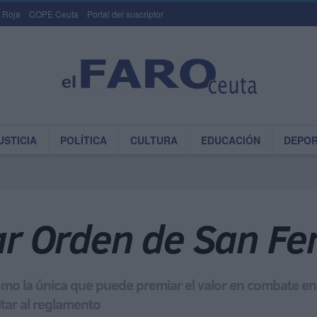
 Roja
COPE Ceuta
Portal del suscriptor
USTICIA
POLÍTICA
CULTURA
EDUCACIÓN
DEPO
tar Orden de San F
o la única que puede premiar el valor en combate en
itar al reglamento