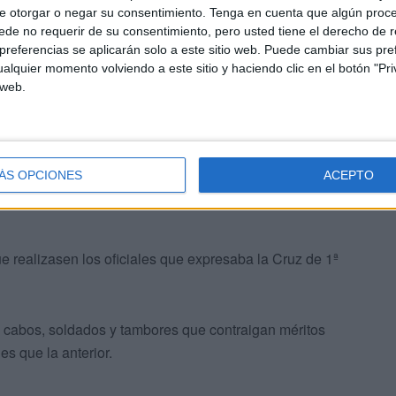
e otorgar o negar su consentimiento.
Tenga en cuenta que algún proc
heroico y la tercera clase, la Gran Cruz.
de no requerir de su consentimiento, pero usted tiene el derecho de r
referencias se aplicarán solo a este sitio web. Puede cambiar sus pref
 de cinco clases de cruces4:
alquier momento volviendo a este sitio y haciendo clic en el botón "Pri
 web.
militares distinguidos y de riesgo para los oficiales desde
ÁS OPCIONES
ACEPTO
s, cabos, soldados y tambores que contraigan méritos
 realizasen los oficiales que expresaba la Cruz de 1ª
, cabos, soldados y tambores que contraigan méritos
s que la anterior.