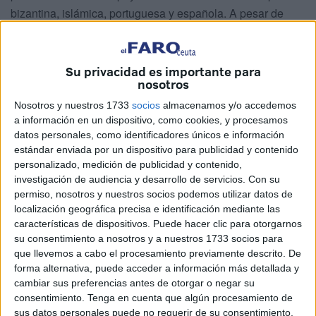
bizantina, islámica, portuguesa y española. A pesar de
estas murallas Ceuta fue, casi siempre, una ciudad abierta
a nuevas ideas y mercancías procedentes de los puntos
más dispares y alejados del mundo conocido. Así, según
Su privacidad es importante para
nosotros
transcurrieron los siglos, esta ciudad llegó a ser uno de los
puertos más importantes del Mediterráneo.
Nosotros y nuestros 1733
socios
almacenamos y/o accedemos
a información en un dispositivo, como cookies, y procesamos
Ceuta, en época medieval islámica, fue un lugar de
datos personales, como identificadores únicos e información
estándar enviada por un dispositivo para publicidad y contenido
pescadores, artesanos y comerciantes principalmente. Su
personalizado, medición de publicidad y contenido,
riqueza económica propició el cultivo de la religión, la
investigación de audiencia y desarrollo de servicios.
Con su
ciencia, la cultura y el arte. En el siglo XIII, al caer la región
permiso, nosotros y nuestros socios podemos utilizar datos de
de Murcia y Sevilla en manos cristianas, muchos
localización geográfica precisa e identificación mediante las
características de dispositivos. Puede hacer clic para otorgarnos
musulmanes buscaron refugio en el norte de África, en
su consentimiento a nosotros y a nuestros 1733 socios para
especial en Ceuta. Los gobernantes ceutíes de aquellos
que llevemos a cabo el procesamiento previamente descrito. De
tiempos tenían la potestad de aceptar o negar la solicitud
forma alternativa, puede acceder a información más detallada y
de acogida a los emigrantes andalusíes. Este filtro fue
cambiar sus preferencias antes de otorgar o negar su
especialmente permeable para las familias ricas y para los
consentimiento.
Tenga en cuenta que algún procesamiento de
sus datos personales puede no requerir de su consentimiento,