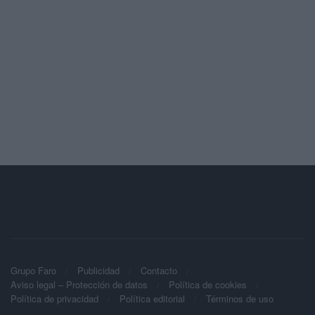
Grupo Faro
Publicidad
Contacto
Aviso legal – Protección de datos
Política de cookies
Política de privacidad
Política editorial
Términos de uso