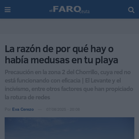
La razón de por qué hay o
había medusas en tu playa
Precaución en la zona 2 del Chorrillo, cuya red no
está funcionando con eficacia | El Levante y el
incivismo, entre otros factores que han propiciado
la rotura de redes
Por
Eva Cerezo
07/08/2025 - 20:08