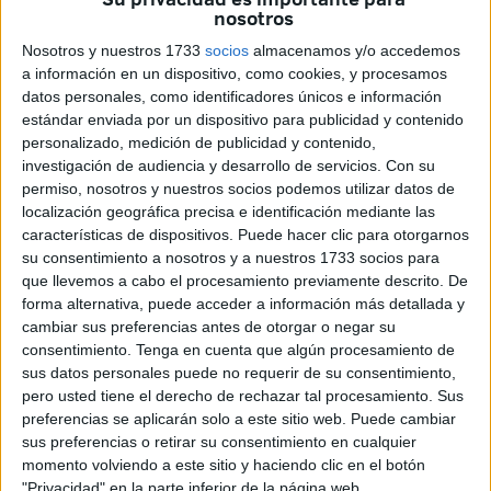
Fuentes cercanas a la empresa adjudicataria encargada
nosotros
de esta labor hicieron llegar a
El Faro
una información que
Nosotros y nuestros 1733
socios
almacenamos y/o accedemos
ponía en entredicho el servicio que ésta estaba
a información en un dispositivo, como cookies, y procesamos
desarrollando.
datos personales, como identificadores únicos e información
estándar enviada por un dispositivo para publicidad y contenido
Según estas fuentes,
dos de los barcos
que brindan este
personalizado, medición de publicidad y contenido,
investigación de audiencia y desarrollo de servicios.
Con su
servicio y que disponen de las “canastas” especializadas
permiso, nosotros y nuestros socios podemos utilizar datos de
en la retirada y limpieza de la zona de esta especie
localización geográfica precisa e identificación mediante las
estaban rotas.
características de dispositivos. Puede hacer clic para otorgarnos
su consentimiento a nosotros y a nuestros 1733 socios para
“
Es una vergüenza
, están retirando medusas de las redes
que llevemos a cabo el procesamiento previamente descrito. De
con
zalabar
y no están trabajando todos los barcos que
forma alternativa, puede acceder a información más detallada y
cambiar sus preferencias antes de otorgar o negar su
deberían porque llevan rotos 10 días”, comunicaban,
consentimiento.
Tenga en cuenta que algún procesamiento de
dejando claro que el servicio no se estaba desarrollando
sus datos personales puede no requerir de su consentimiento,
como debiera.
pero usted tiene el derecho de rechazar tal procesamiento. Sus
preferencias se aplicarán solo a este sitio web. Puede cambiar
Incremento de medusas en las
sus preferencias o retirar su consentimiento en cualquier
momento volviendo a este sitio y haciendo clic en el botón
playas
"Privacidad" en la parte inferior de la página web.