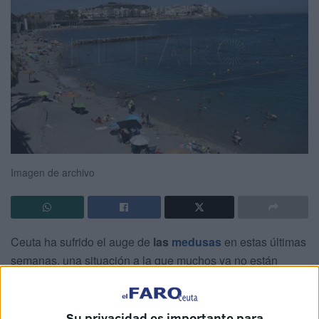
Imagen de archivo
Ceuta ha sufrido el auge de
las
medusas
en estas últimas
semanas, una situación a la que muchos ya no están
acostumbrados dada la existencia de la
red
que debe
ofrecer tranquilidad a los bañistas.
Su privacidad es importante para