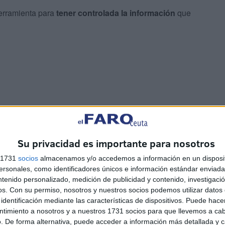
herramienta para
tener controlada la información
que
Su privacidad es importante para nosotros
 escribir tu nombre en un
s 1731
socios
almacenamos y/o accedemos a información en un disposit
 Esta acción se conoce como
sonales, como identificadores únicos e información estándar enviada 
ortante de lo que imaginas 🛡️📲
ntenido personalizado, medición de publicidad y contenido, investigaci
os.
Con su permiso, nosotros y nuestros socios podemos utilizar datos 
te a proteger tu información
identificación mediante las características de dispositivos. Puede hacer
 en la red 👉 ¡Toma nota!
ntimiento a nosotros y a nuestros 1731 socios para que llevemos a ca
. De forma alternativa, puede acceder a información más detallada y 
ejos
#Seguridad
#Ciberseguridad