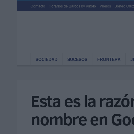
Contacto
Horarios de Barcos by Kikoto
Vuelos
Sorteo Cruz
SOCIEDAD
SUCESOS
FRONTERA
J
Esta es la razó
nombre en Go