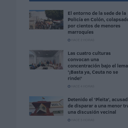
El entorno de la sede de la
Policía en Colón, colapsad
por cientos de menores
marroquíes
HACE 2 HORAS
Las cuatro culturas
convocan una
concentración bajo el lema
'¡Basta ya, Ceuta no se
rinde!'
HACE 4 HORAS
Detenido el ‘Pleita’, acusa
de disparar a una menor tr
una discusión vecinal
HACE 5 HORAS