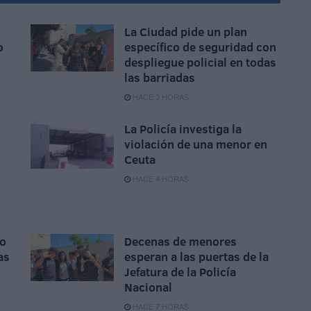
La Ciudad pide un plan
o
específico de seguridad con
despliegue policial en todas
las barriadas
HACE 3 HORAS
La Policía investiga la
violación de una menor en
Ceuta
HACE 4 HORAS
do
Decenas de menores
as
esperan a las puertas de la
Jefatura de la Policía
Nacional
HACE 7 HORAS