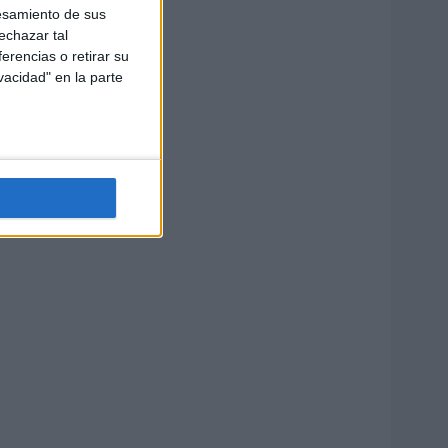
esamiento de sus
echazar tal
erencias o retirar su
vacidad" en la parte