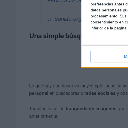
preferencias antes d
datos personales pue
procesamiento. Sus p
♬ sonido original - Policía Naci
consentimiento en cu
inferior de la página
Una simple búsqueda puede brin
M
Lo que hay que hacer es muy simple, sencillame
personal
en buscadores o
redes sociales
y obse
También es útil la
búsqueda de imágenes
que h
anteriormente.