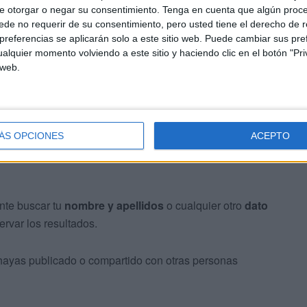
e otorgar o negar su consentimiento.
Tenga en cuenta que algún proc
de no requerir de su consentimiento, pero usted tiene el derecho de r
referencias se aplicarán solo a este sitio web. Puede cambiar sus pref
onal
alquier momento volviendo a este sitio y haciendo clic en el botón "Pri
 web.
darte valiosa información
ÁS OPCIONES
ACEPTO
nte buscar tu
nombre y apellidos
o cualquier otro
dato
rvar los resultados.
ayas publicado o compartido con otras personas