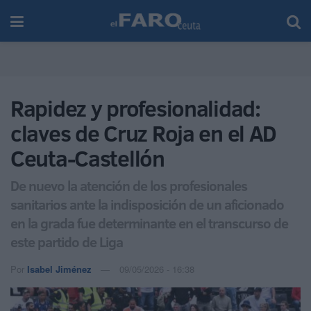
Rapidez y profesionalidad:
claves de Cruz Roja en el AD
Ceuta-Castellón
De nuevo la atención de los profesionales
sanitarios ante la indisposición de un aficionado
en la grada fue determinante en el transcurso de
este partido de Liga
Por
Isabel Jiménez
09/05/2026 - 16:38