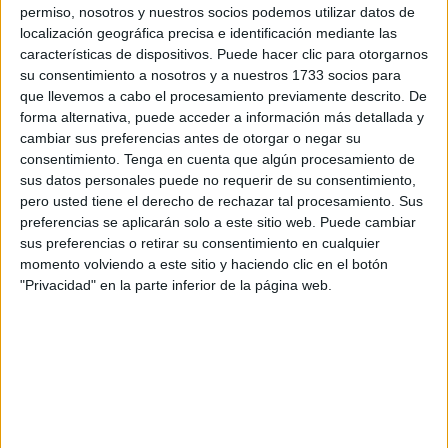
Que cada uno responda y sepa qué se debe hacer de
permiso, nosotros y nuestros socios podemos utilizar datos de
localización geográfica precisa e identificación mediante las
manera rápida y diligente es clave. Hoy también lo era.
características de dispositivos. Puede hacer clic para otorgarnos
Rapidez y profesionalidad son las claves.
su consentimiento a nosotros y a nuestros 1733 socios para
que llevemos a cabo el procesamiento previamente descrito. De
En cada grada del estadio Alfonso Murube,
Cruz Roja
forma alternativa, puede acceder a información más detallada y
dispone de personal
. Nada más conocerse que un
cambiar sus preferencias antes de otorgar o negar su
aficionado había sufrido una
indisposició
n, se llamó a
consentimiento.
Tenga en cuenta que algún procesamiento de
sus datos personales puede no requerir de su consentimiento,
miembros de la entidad humanitaria, acudiendo en un
pero usted tiene el derecho de rechazar tal procesamiento. Sus
primer momento los socorristas para evaluar la situación.
preferencias se aplicarán solo a este sitio web. Puede cambiar
sus preferencias o retirar su consentimiento en cualquier
momento volviendo a este sitio y haciendo clic en el botón
"Privacidad" en la parte inferior de la página web.