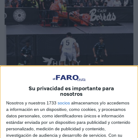
Fotos: Quino
Su privacidad es importante para
nosotros
Nosotros y nuestros 1733
socios
almacenamos y/o accedemos
a información en un dispositivo, como cookies, y procesamos
Cruz Roja tuvo que activar el protocolo de atención a
un
datos personales, como identificadores únicos e información
aficionado
durante la celebración de la primera parte del
estándar enviada por un dispositivo para publicidad y contenido
partido disputado entre la
AD Ceuta y el Castellón
.
personalizado, medición de publicidad y contenido,
investigación de audiencia y desarrollo de servicios.
Con su