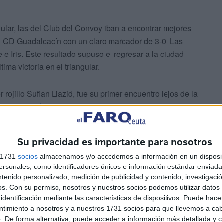
gular, las del Club del Convoy iban a encontrar mejores
al CD Guadalcacín con un claro marcador de 3-0. Las
e Iris. Este resultado supuso el regresar a la ciudad
ma victoria en el triangular.
rojillo Sufian Liazid, fue su primer encuentro lejos de la
as del
Ramón y Cajal
disputaron un amistoso contra los
Su privacidad es importante para nosotros
s 1731
socios
almacenamos y/o accedemos a información en un disposit
sonales, como identificadores únicos e información estándar enviada 
ntenido personalizado, medición de publicidad y contenido, investigaci
os.
Con su permiso, nosotros y nuestros socios podemos utilizar datos 
identificación mediante las características de dispositivos. Puede hacer
ras frente a equipos de otras categorías y ver cómo
ntimiento a nosotros y a nuestros 1731 socios para que llevemos a ca
. De forma alternativa, puede acceder a información más detallada y 