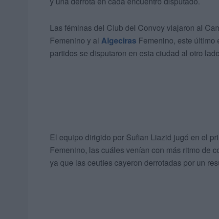
y una derrota en cada encuentro disputado.
Las féminas del Club del Convoy viajaron al Cam
Femenino y al
Algeciras
Femenino, este último ej
partidos se disputaron en esta ciudad al otro lad
El equipo dirigido por Sufian Liazid jugó en el pr
Femenino, las cuáles venían con más ritmo de co
ya que las ceutíes cayeron derrotadas por un res