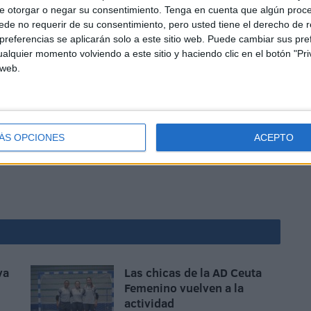
e otorgar o negar su consentimiento.
Tenga en cuenta que algún proc
de no requerir de su consentimiento, pero usted tiene el derecho de r
referencias se aplicarán solo a este sitio web. Puede cambiar sus pref
alquier momento volviendo a este sitio y haciendo clic en el botón "Pri
 web.
voy ha disputado esta semana de amistosos con el fin de
ión local donde espera jugar esta temporada que
ÁS OPCIONES
ACEPTO
va
Las chicas de la AD Ceuta
Femenino vuelven a la
actividad