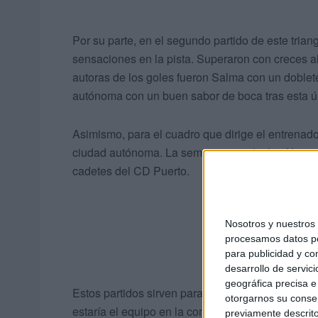
Por su parte, en el segundo partido de este trian
sensaciones en la pista. Superaron con creces 
autoras de los goles fueron Salma con un doblete 
autónoma con un buen sabor de boca tras esta últi
Asimismo, para el cuadro que dirige el entrenador 
ciudad autónoma. La semana pasada, las fémin
cadetes del CD Puerto.
Nosotros y nuestro
procesamos datos per
para publicidad y co
desarrollo de servici
geográfica precisa e 
Estos partidos sirven para “evaluar” a las jugado
otorgarnos su conse
estaría el equipo en la competición local.
previamente descrito