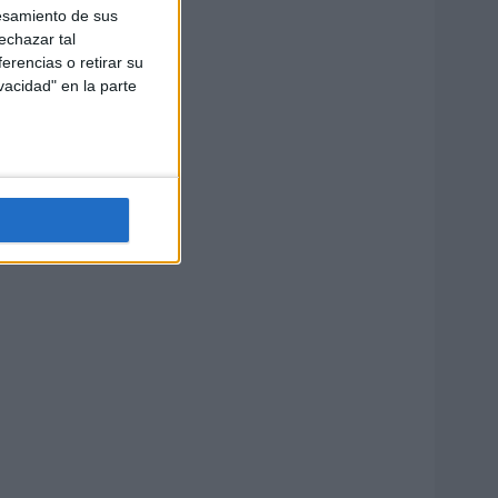
esamiento de sus
echazar tal
erencias o retirar su
vacidad" en la parte