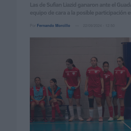
Las de Sufian Liazid ganaron ante el Guada
equipo de cara a la posible participación e
Por
Fernando Morcillo
22/09/2024 - 12:50