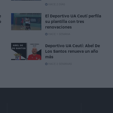
HACE 2 DÍAS
e
El Deportivo UA Ceutí perfila
o
su plantilla con tres
renovaciones
HACE 1 SEMANA
Deportivo UA Ceutí: Abel De
Los Santos renueva un año
más
HACE 2 SEMANAS