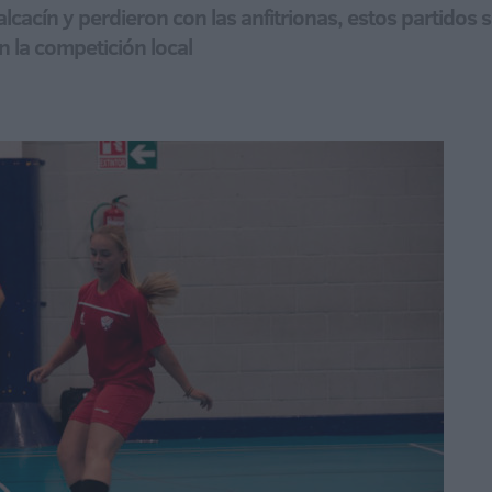
lcacín y perdieron con las anfitrionas, estos partidos
n la competición local