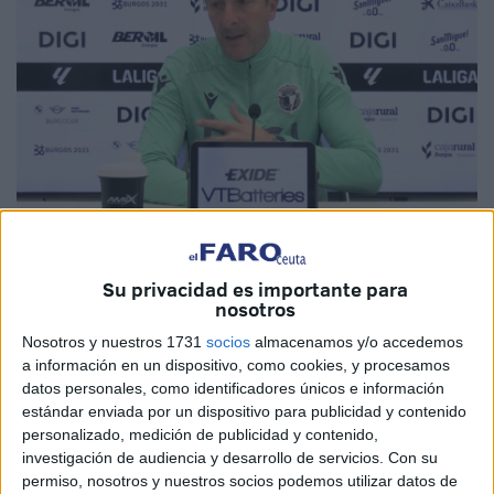
Imagen cedida
Su privacidad es importante para
nosotros
Nosotros y nuestros 1731
socios
almacenamos y/o accedemos
La Agrupación Deportiva Ceuta se mide
este miércoles
a información en un dispositivo, como cookies, y procesamos
al Burgos CF
. Un choque de jornada intersemanal,
datos personales, como identificadores únicos e información
jornada 33 de La Liga Hypermotion, en el que están en
estándar enviada por un dispositivo para publicidad y contenido
juego, entre otras cosas, el sueño de luchar por los
personalizado, medición de publicidad y contenido,
playoffs de ascenso a Primera División.
investigación de audiencia y desarrollo de servicios.
Con su
permiso, nosotros y nuestros socios podemos utilizar datos de