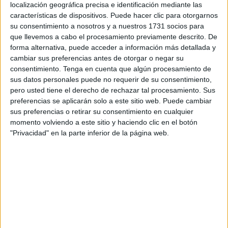
Para ello, Luis Miguel Ramis, técnico del equipo burgalés,
localización geográfica precisa e identificación mediante las
características de dispositivos. Puede hacer clic para otorgarnos
ha comparecido en la rueda de prensa previa. “
Así
su consentimiento a nosotros y a nuestros 1731 socios para
tenemos que tomárnoslo
” dijo en referencia a que van a
que llevemos a cabo el procesamiento previamente descrito. De
ir como si fuera el partido más importante de la temporada.
forma alternativa, puede acceder a información más detallada y
cambiar sus preferencias antes de otorgar o negar su
Seguir manteniendo buenos
consentimiento.
Tenga en cuenta que algún procesamiento de
sus datos personales puede no requerir de su consentimiento,
resultados
pero usted tiene el derecho de rechazar tal procesamiento. Sus
preferencias se aplicarán solo a este sitio web. Puede cambiar
sus preferencias o retirar su consentimiento en cualquier
“Hemos sumado puntos que es muy importante a estas
momento volviendo a este sitio y haciendo clic en el botón
alturas, que nos permiten mirar hacia adelante en la
"Privacidad" en la parte inferior de la página web.
clasificación, en el juego, en la confianza, en las
posibilidades”, destacó. “
Hemos tenido buenos
resultados y queremos seguir manteniéndolos
”.
“Este miércoles va a haber que trabajar desde el minuto
cero otra vez el partido, madurarlo bien ante un rival con
otras características”, comentó del Ceuta en diferencia del