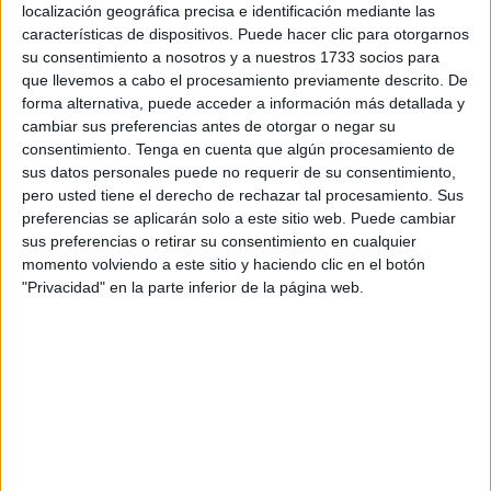
compareció en sala de prensa tras el choque contra el
localización geográfica precisa e identificación mediante las
cuadro caballa para analizar un partido en el que, como
características de dispositivos. Puede hacer clic para otorgarnos
su consentimiento a nosotros y a nuestros 1733 socios para
explicó, “hemos sumado un punto,
buscábamos los tres.
que llevemos a cabo el procesamiento previamente descrito. De
Los hemos merecido
. Hacen falta muchos puntos para
forma alternativa, puede acceder a información más detallada y
poder mantenernos ahí pero estamos convencidos de que
cambiar sus preferencias antes de otorgar o negar su
lo podemos conseguir”.
consentimiento.
Tenga en cuenta que algún procesamiento de
sus datos personales puede no requerir de su consentimiento,
Lo que separó el
empate
de la victoria para el equipo
pero usted tiene el derecho de rechazar tal procesamiento. Sus
preferencias se aplicarán solo a este sitio web. Puede cambiar
local, según Ramis, fue la falta de acierto de cara a la
sus preferencias o retirar su consentimiento en cualquier
portería contraria defendida, en esta ocasión, por Guille
momento volviendo a este sitio y haciendo clic en el botón
Vallejo. “Nos ha faltado afinar en los últimos metros.
Nos
"Privacidad" en la parte inferior de la página web.
ha faltado esa finura
”, lamentó el técnico del Burgos CF.
El Ceuta, un hueso demasiado duro
de roer
Aun así, se mostró satisfecho con el rendimiento de los
suyos ante un equipo, el Ceuta, que no le planteó un