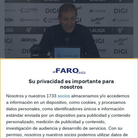
Foto: LaLiga Hypermotion
Su privacidad es importante para
nosotros
Nosotros y nuestros 1733
socios
almacenamos y/o accedemos
a información en un dispositivo, como cookies, y procesamos
Visita complicada la que afrontó la
AD Ceuta
en el estadio
datos personales, como identificadores únicos e información
de El Plantío, donde logró
extraer un punto
ante un rival
estándar enviada por un dispositivo para publicidad y contenido
personalizado, medición de publicidad y contenido,
inspirado en esta temporada de LaLiga Hypermotion como
investigación de audiencia y desarrollo de servicios.
Con su
es el Burgos CF.
Luis Miguel Ramis
, su entrenador,
permiso, nosotros y nuestros socios podemos utilizar datos de