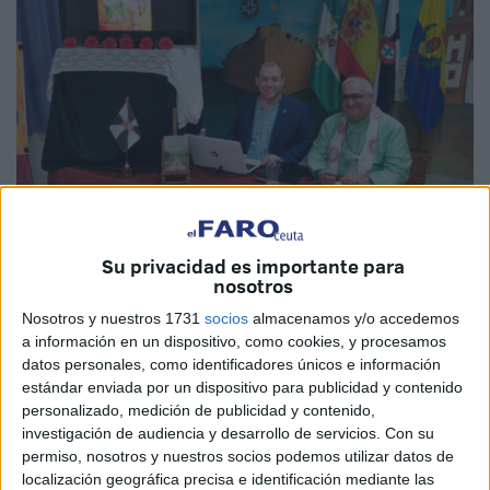
Su privacidad es importante para
nosotros
Imagen cedida
Nosotros y nuestros 1731
socios
almacenamos y/o accedemos
a información en un dispositivo, como cookies, y procesamos
datos personales, como identificadores únicos e información
estándar enviada por un dispositivo para publicidad y contenido
La Casa Regional de Ceuta en
Algeciras
acogió el
personalizado, medición de publicidad y contenido,
investigación de audiencia y desarrollo de servicios.
Con su
pasado viernes 29 de noviembre, a las 20:00 horas, la
permiso, nosotros y nuestros socios podemos utilizar datos de
presentación de la más reciente obra del
sacerdote hindú
localización geográfica precisa e identificación mediante las