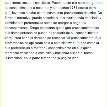
Juan Carlos Ramchandani titulada
‘Lecciones del
características de dispositivos. Puede hacer clic para otorgarnos
camino eterno’
.
su consentimiento a nosotros y a nuestros 1731 socios para
que llevemos a cabo el procesamiento previamente descrito. De
La actividad dio inicio con las palabras a cargo de Agustín
forma alternativa, puede acceder a información más detallada y
cambiar sus preferencias antes de otorgar o negar su
Del Valle, vocal de Cultura de la entidad caballa, que se
consentimiento.
Tenga en cuenta que algún procesamiento de
refirió a Ramchandani como “una de las personas que más
sus datos personales puede no requerir de su consentimiento,
ha hecho por el hinduismo en España”.
pero usted tiene el derecho de rechazar tal procesamiento. Sus
preferencias se aplicarán solo a este sitio web. Puede cambiar
Tras un saludo y los mantras de invocación, Juan Carlos
sus preferencias o retirar su consentimiento en cualquier
Ramchandani comenzó la presentación dando las gracias
momento volviendo a este sitio y haciendo clic en el botón
"Privacidad" en la parte inferior de la página web.
a los asistentes que se acercaron al lugar para conocer
mas sobre este nuevo libro.
Durante 45 minutos, el sacerdote hindú explicó de forma
amena, clara y concisa distintas enseñanzas del
hinduismo y la espiritualidad, así como distintos aspectos
de su última obra.