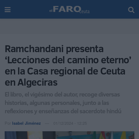
Ramchandani presenta
‘Lecciones del camino eterno’
en la Casa regional de Ceuta
en Algeciras
El libro, el vigésimo del autor, recoge diversas
historias, algunas personales, junto a las
reflexiones y enseñanzas del sacerdote hindú
Por
Isabel Jiménez
01/12/2024 - 12:25