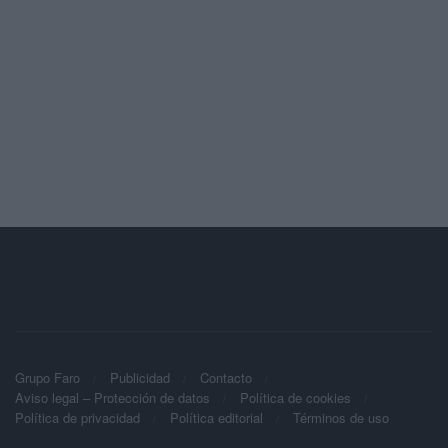
Grupo Faro
Publicidad
Contacto
Aviso legal – Protección de datos
Política de cookies
Política de privacidad
Política editorial
Términos de uso