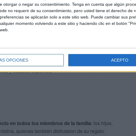
e otorgar o negar su consentimiento.
Tenga en cuenta que algún proc
l recorrido, se incorporó su hija María. Su hijo Ángel
de no requerir de su consentimiento, pero usted tiene el derecho de r
ciones realizadas.
referencias se aplicarán solo a este sitio web. Puede cambiar sus pref
alquier momento volviendo a este sitio y haciendo clic en el botón "Pri
 web.
a ciudad:
Club, MM Móvil, Bazar Juan Carlos, Intersport
 la familia distribuyó el premio entre distintos sectores.
ÁS OPCIONES
ACEPTO
sión para una de las habitaciones de los niños, un
oda y calzado deportivo.
ecto en todos los miembros de la familia
: los hijos,
istina, quienes también disfrutaron de su regalo.