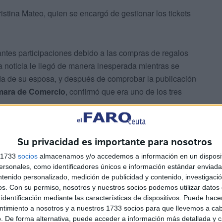
istina Mateo, quien se encargó de gestionar los tickets
antes participaciones debido a las compras de regalos
La noticia le llegó de manera inesperada mientras se
a de su esposa, y después de comprobar la publicación
ara de Comercio
, confirmó que era uno de los tres
Su privacidad es importante para nosotros
s 1733
socios
almacenamos y/o accedemos a información en un disposit
sonales, como identificadores únicos e información estándar enviada 
ntenido personalizado, medición de publicidad y contenido, investigaci
os.
Con su permiso, nosotros y nuestros socios podemos utilizar datos 
identificación mediante las características de dispositivos. Puede hacer
ntimiento a nosotros y a nuestros 1733 socios para que llevemos a ca
xperiencia compartida
. Francisco Jesús acudió
. De forma alternativa, puede acceder a información más detallada y 