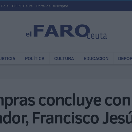
 Roja
COPE Ceuta
Portal del suscriptor
USTICIA
POLÍTICA
CULTURA
EDUCACIÓN
DEPO
mpras concluye con 
ador, Francisco Jes