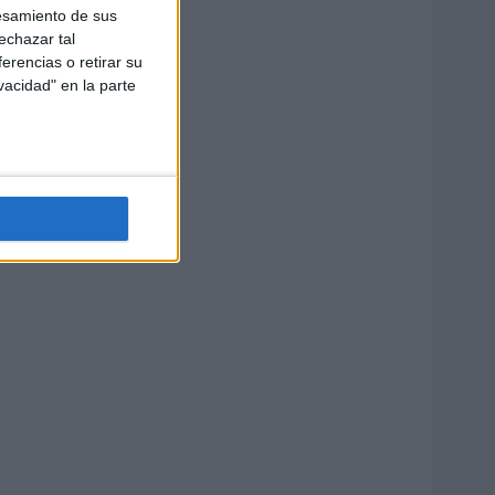
esamiento de sus
echazar tal
erencias o retirar su
vacidad" en la parte