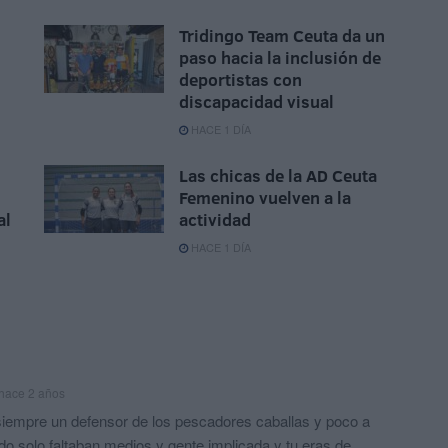
Tridingo Team Ceuta da un
paso hacia la inclusión de
deportistas con
discapacidad visual
HACE 1 DÍA
Las chicas de la AD Ceuta
Femenino vuelven a la
al
actividad
HACE 1 DÍA
hace 2 años
iempre un defensor de los pescadores caballas y poco a
o solo faltaban medios y gente implicada y tu eras de