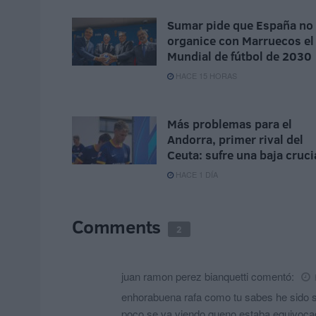
Sumar pide que España no
organice con Marruecos el
Mundial de fútbol de 2030
HACE 15 HORAS
Más problemas para el
Andorra, primer rival del
Ceuta: sufre una baja cruci
HACE 1 DÍA
Comments
2
juan ramon perez bianquetti
comentó:
enhorabuena rafa como tu sabes he sido s
poco se va viendo queno estaba equivocad