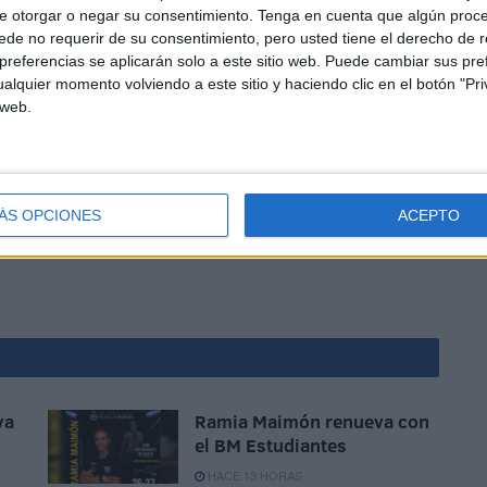
e otorgar o negar su consentimiento.
Tenga en cuenta que algún proc
de no requerir de su consentimiento, pero usted tiene el derecho de r
referencias se aplicarán solo a este sitio web. Puede cambiar sus pref
alquier momento volviendo a este sitio y haciendo clic en el botón "Pri
 web.
omo Rafa Molina y Moncho Furrasola que junto a la
 del mundo en esta modalidad de pesca y en la que ahora
ÁS OPCIONES
ACEPTO
to.
va
Ramia Maimón renueva con
el BM Estudiantes
HACE 13 HORAS