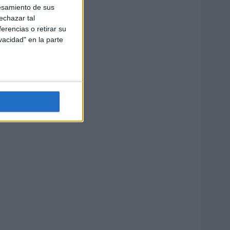
esamiento de sus
echazar tal
erencias o retirar su
vacidad" en la parte