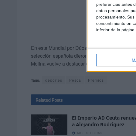
preferencias antes d
datos personales pue
procesamiento. Sus p
consentimiento en cu
inferior de la página
En este Mundial por Dúos fueron dos caballas c
selección española dieron el título de campeón
M
Molina vuelve a destacar con este subcampeona
Tags:
deportes
Pesca
Premios
Related
Posts
El Imperio AD Ceuta renue
a Alejandro Rodríguez
HACE 13 HORAS