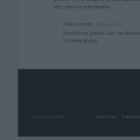
ellos.reitero la enhorabuena.
Rafa
comentó:
hace 2 años
Muchísimas gracias Juan me acuerdo 
Un fuerte abrazo
Grupo Faro
Publicida
Grupo Faro © 2023