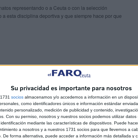
natos representando o a Ceuta o con la selección
a esta disciplina deportiva y que siempre hace por que
gros en su palmarés como deportista llegando a la cima
(Ceuta) hace gala de su mejor habilidad con la caña de
Su privacidad es importante para nosotros
or las diferentes que tiene la ciudad para pescar y
s 1731
socios
almacenamos y/o accedemos a información en un disposit
sonales, como identificadores únicos e información estándar enviada 
ntenido personalizado, medición de publicidad y contenido, investigaci
os.
Con su permiso, nosotros y nuestros socios podemos utilizar datos 
 alzó con el título del mundo representando a España en
identificación mediante las características de dispositivos. Puede hacer
nde junto con sus compañeros ganaron el oro en el
ntimiento a nosotros y a nuestros 1731 socios para que llevemos a ca
se impusieron a Portugal e Italia.
. De forma alternativa, puede acceder a información más detallada y 