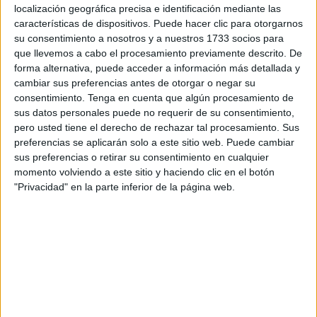
localización geográfica precisa e identificación mediante las
solvencia”. El cansancio físico comenzó a pesar en el
características de dispositivos. Puede hacer clic para otorgarnos
tercer encuentro, aún así “hicimos una buena primera
su consentimiento a nosotros y a nuestros 1733 socios para
parte, pero Madrid es un equipazo”. Ya en el último partido
que llevemos a cabo el procesamiento previamente descrito. De
“estábamos reventados”, pero “hicimos un buen papel ante
forma alternativa, puede acceder a información más detallada y
cambiar sus preferencias antes de otorgar o negar su
un rival fuerte físicamente y ganamos 5-1”.
consentimiento.
Tenga en cuenta que algún procesamiento de
sus datos personales puede no requerir de su consentimiento,
pero usted tiene el derecho de rechazar tal procesamiento. Sus
preferencias se aplicarán solo a este sitio web. Puede cambiar
sus preferencias o retirar su consentimiento en cualquier
momento volviendo a este sitio y haciendo clic en el botón
"Privacidad" en la parte inferior de la página web.
Por otro lado, la sub16 que dirige Rafa García también