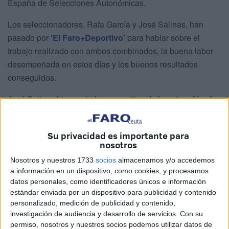
España de Selecciones Autonómicas.
Los seleccionadores, Rafa García y José Salinas, han
pasado por
‘El Faro+Deportivo’
para hablar sobre el
trabajo realizado con ambos combinados, la buena labor
desempeñada en estos días y los buenos resultados
conseguidos.
José Salinas hizo un balance positivo de la
actuación de
la Sub19
, “teniendo en cuenta que nos tocó un grupo
complicado, entre los que estaban Aragón y el actual
Su privacidad es importante para
campeón de España, Madrid”.
nosotros
El
conjunto blanquinegro
comenzó compitiendo ante
Nosotros y nuestros 1733
socios
almacenamos y/o accedemos
a información en un dispositivo, como cookies, y procesamos
Aragón, donde “tuvimos opciones. Perdimos en esos 31
datos personales, como identificadores únicos e información
segundos que nos quedamos con inferioridad numérica.
estándar enviada por un dispositivo para publicidad y contenido
Quedando ocho segundos, nos metimos en propia, con la
personalizado, medición de publicidad y contenido,
mala fortuna del desenlace final”. Al siguiente día se
investigación de audiencia y desarrollo de servicios.
Con su
permiso, nosotros y nuestros socios podemos utilizar datos de
midieron ante Asturias, sacando un partido “con