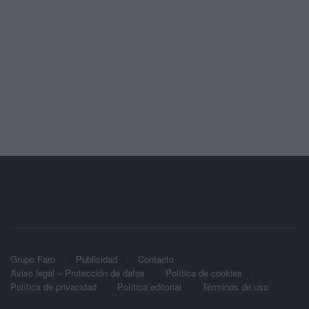
Grupo Faro
Publicidad
Contacto
Aviso legal – Protección de datos
Política de cookies
Política de privacidad
Política editorial
Términos de uso