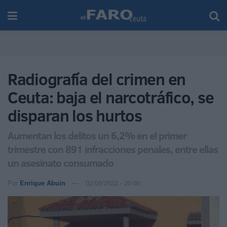
Radiografía del crimen en
Ceuta: baja el narcotráfico, se
disparan los hurtos
Aumentan los delitos un 6,2% en el primer
trimestre con 891 infracciones penales, entre ellas
un asesinato consumado
Por
Enrique Abuín
02/06/2022 - 20:00