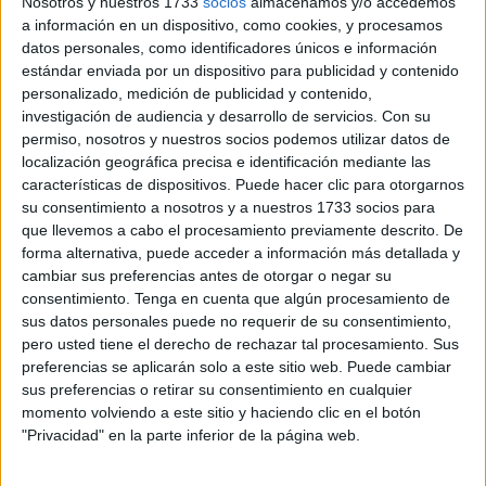
Nosotros y nuestros 1733
socios
almacenamos y/o accedemos
normalidad. Con la gente ya en las calles, los delitos en
a información en un dispositivo, como cookies, y procesamos
Ceuta se han incrementado un 6,2% en los tres primeros
datos personales, como identificadores únicos e información
meses del año respecto a los de 2021, aunque con
estándar enviada por un dispositivo para publicidad y contenido
algunos detalles llamativos como el descenso del
personalizado, medición de publicidad y contenido,
narcotráfico o de sustracción de vehículos.
investigación de audiencia y desarrollo de servicios.
Con su
permiso, nosotros y nuestros socios podemos utilizar datos de
El Ministerio del Interior ha hecho hoy público este informe
localización geográfica precisa e identificación mediante las
características de dispositivos. Puede hacer clic para otorgarnos
correspondiente al primer trimestre del ejercicio en el que
su consentimiento a nosotros y a nuestros 1733 socios para
analiza la evolución de la criminalidad en todas las
que llevemos a cabo el procesamiento previamente descrito. De
provincias españolas conforme a los datos oficiales que le
forma alternativa, puede acceder a información más detallada y
ofrecen las Fuerzas y Cuerpos de Seguridad del Estado
cambiar sus preferencias antes de otorgar o negar su
consentimiento.
Tenga en cuenta que algún procesamiento de
(
Policía Nacional
y
Guardia Civil
) así como los cuerpos
sus datos personales puede no requerir de su consentimiento,
de la Policía Local que también suministran información.
pero usted tiene el derecho de rechazar tal procesamiento. Sus
Así, en este año de una mayor vuelta a la normalidad tras
preferencias se aplicarán solo a este sitio web. Puede cambiar
el coronavirus, en tres meses ya se contabilizaron en
sus preferencias o retirar su consentimiento en cualquier
momento volviendo a este sitio y haciendo clic en el botón
Ceuta un total de 891frente a los 839 del mismo periodo
"Privacidad" en la parte inferior de la página web.
del año anterior.