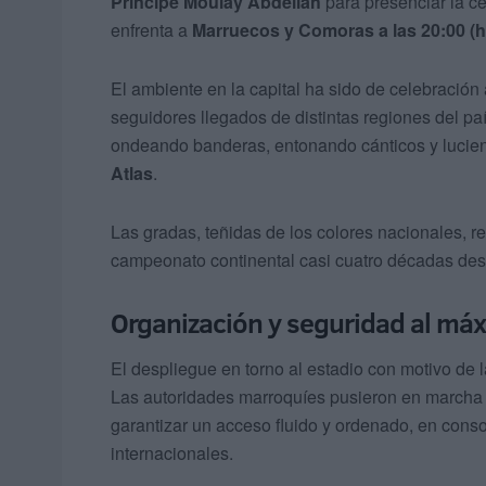
Príncipe Moulay Abdellah
para presenciar la ce
enfrenta a
Marruecos y Comoras a las 20:00 (h
El ambiente en la capital ha sido de celebración
seguidores llegados de distintas regiones del paí
ondeando banderas, entonando cánticos y lucien
Atlas
.
Las gradas, teñidas de los colores nacionales, r
campeonato continental casi cuatro décadas de
Organización y seguridad al máx
El despliegue en torno al estadio con motivo de 
Las autoridades marroquíes pusieron en marcha
garantizar un acceso fluido y ordenado, en cons
internacionales.