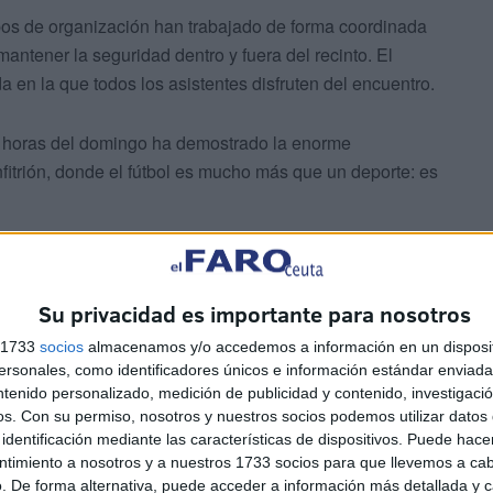
pos de organización han trabajado de forma coordinada
mantener la seguridad dentro y fuera del recinto. El
 en la que todos los asistentes disfruten del encuentro.
as horas del domingo ha demostrado la enorme
fitrión, donde el fútbol es mucho más que un deporte: es
Su privacidad es importante para nosotros
s 1733
socios
almacenamos y/o accedemos a información en un disposit
sonales, como identificadores únicos e información estándar enviada 
ivos
ntenido personalizado, medición de publicidad y contenido, investigaci
os.
Con su permiso, nosotros y nuestros socios podemos utilizar datos 
misarías de los principales aeropuertos del país y se ha
identificación mediante las características de dispositivos. Puede hacer
 en las ciudades sede.
ntimiento a nosotros y a nuestros 1733 socios para que llevemos a ca
. De forma alternativa, puede acceder a información más detallada y 