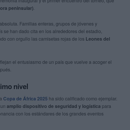
remonia inaugural y el primer encuentro del torneo, que
ora peninsular)
.
 absoluta. Familias enteras, grupos de jóvenes y
s se han dado cita en los alrededores del estadio,
do con orgullo las camisetas rojas de los
Leones del
eflejan el entusiasmo de un país que vuelve a acoger el
spués.
imo nivel
la
Copa de África 2025
ha sido calificado como ejemplar.
 un
amplio dispositivo de seguridad y logística
para
onancia con los estándares de los grandes eventos