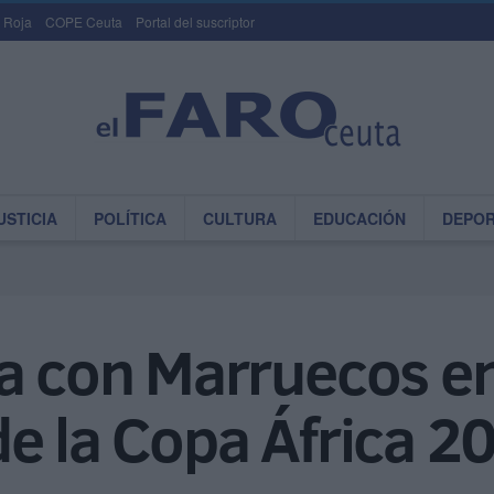
 Roja
COPE Ceuta
Portal del suscriptor
USTICIA
POLÍTICA
CULTURA
EDUCACIÓN
DEPO
a con Marruecos en
e la Copa África 2