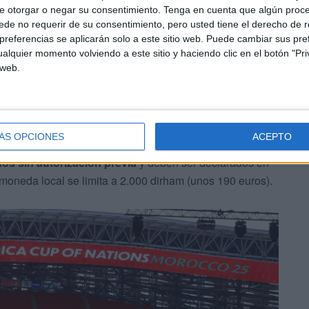
e otorgar o negar su consentimiento.
Tenga en cuenta que algún proc
s oficinas judiciales
para agilizar los procesos
de no requerir de su consentimiento, pero usted tiene el derecho de r
nte los partidos.
referencias se aplicarán solo a este sitio web. Puede cambiar sus pref
alquier momento volviendo a este sitio y haciendo clic en el botón "Pri
 web.
a, Abdellatif Ouahbi, demuestra que "Marruecos es capaz
l con el respeto a la ley" con un "mensaje tranquilizador
de disfrute, seguridad y responsabilidad
".
ÁS OPCIONES
ACEPTO
s aficionados que recuerda, entre otros aspectos, que
la
os sin autorización previa
y deben ser declarados en
moneda local se limita a 2.000 dirham (unos 190 euros).