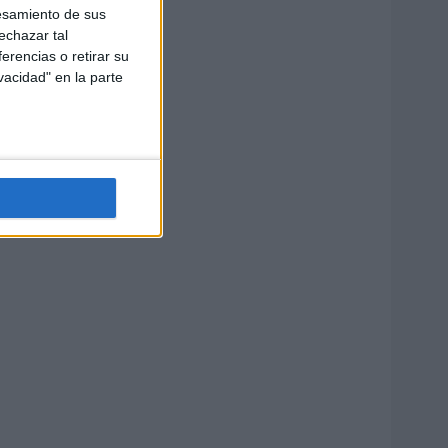
esamiento de sus
echazar tal
erencias o retirar su
vacidad" en la parte