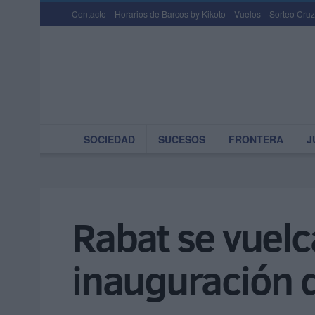
Contacto
Horarios de Barcos by Kikoto
Vuelos
Sorteo Cruz
SOCIEDAD
SUCESOS
FRONTERA
J
Rabat se vuelc
inauguración d