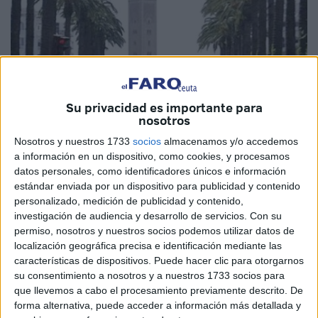
Su privacidad es importante para
nosotros
Nosotros y nuestros 1733
socios
almacenamos y/o accedemos
a información en un dispositivo, como cookies, y procesamos
datos personales, como identificadores únicos e información
MAP
estándar enviada por un dispositivo para publicidad y contenido
personalizado, medición de publicidad y contenido,
investigación de audiencia y desarrollo de servicios.
Con su
permiso, nosotros y nuestros socios podemos utilizar datos de
Metrópolis cultural emergente, Rabat figura entre los
localización geográfica precisa e identificación mediante las
"destinos extraordinarios" del mundo a explorar en 2023,
características de dispositivos. Puede hacer clic para otorgarnos
su consentimiento a nosotros y a nuestros 1733 socios para
según la prestigiosa revista estadounidense Time.
que llevemos a cabo el procesamiento previamente descrito. De
Para la publicación, la capital marroquí figura entre los 50
forma alternativa, puede acceder a información más detallada y
destinos extraordinarios por descubrir este año, sobre todo