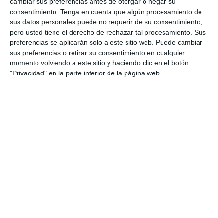
cambiar sus preferencias antes de otorgar o negar su
porque el renacimiento artístico y cultural que está
consentimiento.
Tenga en cuenta que algún procesamiento de
sus datos personales puede no requerir de su consentimiento,
experimentando la ciudad le está dando un nuevo impulso.
pero usted tiene el derecho de rechazar tal procesamiento. Sus
preferencias se aplicarán solo a este sitio web. Puede cambiar
Al explicar los motivos y el planteamiento para elegir los
sus preferencias o retirar su consentimiento en cualquier
destinos de este año, uno de los principales medios de
momento volviendo a este sitio y haciendo clic en el botón
comunicación estadounidense señala que "el sector de los
"Privacidad" en la parte inferior de la página web.
viajes vuelve a estar en pleno apogeo en 2023, pero no sin
cambios significativos en cómo y adónde viajamos".
"El aumento de los costes y una mayor atención a la
sostenibilidad y la autenticidad están reconfigurando el
panorama". Para elaborar esta lista de los destinos más
extraordinarios del mundo, los mejores lugares para visitar
este año, TIME solicitó nominaciones de lugares a nuestra
red internacional de corresponsales y colaboradores,
centrándose en aquellos que ofrecen experiencias nuevas
y emocionantes", señalan los autores del ranking.