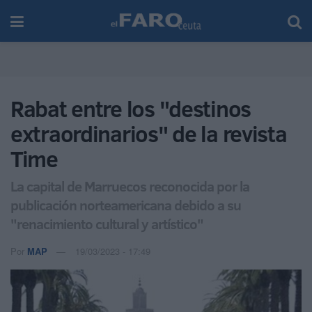
Rabat entre los "destinos
extraordinarios" de la revista
Time
La capital de Marruecos reconocida por la
publicación norteamericana debido a su
"renacimiento cultural y artístico"
Por
MAP
19/03/2023 - 17:49