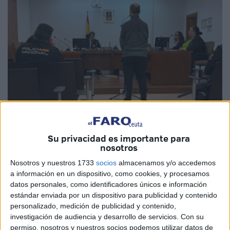
Su privacidad es importante para
El Faro
nosotros
Nosotros y nuestros 1733
socios
almacenamos y/o accedemos
a información en un dispositivo, como cookies, y procesamos
datos personales, como identificadores únicos e información
El
magistrado titular de la plaza número 2 de la Sección
estándar enviada por un dispositivo para publicidad y contenido
de lo Penal del Tribunal de Instancia de Ceuta
ha
personalizado, medición de publicidad y contenido,
investigación de audiencia y desarrollo de servicios.
Con su
dictado
sentencia condenatoria
contra un hombre
permiso, nosotros y nuestros socios podemos utilizar datos de