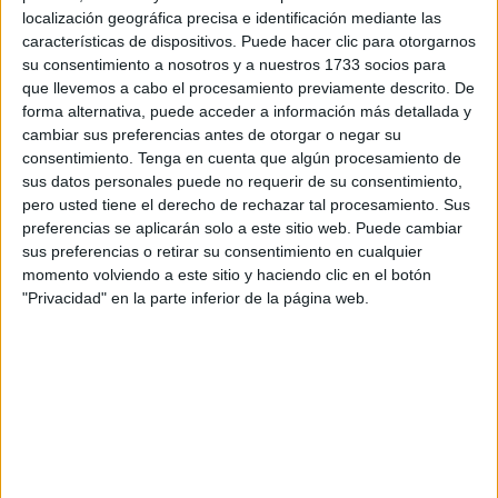
acusado de cometer
tres delitos
:
quebrantamiento de
localización geográfica precisa e identificación mediante las
medida cautelar
,
delito leve de amenazas
y
obstrucción
características de dispositivos. Puede hacer clic para otorgarnos
a la justicia
.
su consentimiento a nosotros y a nuestros 1733 socios para
que llevemos a cabo el procesamiento previamente descrito. De
El acusado, que fue
conducido al juzgado por agentes
forma alternativa, puede acceder a información más detallada y
cambiar sus preferencias antes de otorgar o negar su
de la Policía Nacional
y posteriormente
puesto en
consentimiento.
Tenga en cuenta que algún procesamiento de
libertad
,
reconoció los hechos
durante la vista y
aceptó
sus datos personales puede no requerir de su consentimiento,
las penas
solicitadas.
pero usted tiene el derecho de rechazar tal procesamiento. Sus
preferencias se aplicarán solo a este sitio web. Puede cambiar
Por el delito de
quebrantamiento
, se le impone una
multa
sus preferencias o retirar su consentimiento en cualquier
de 12 meses
con una
cuota diaria de 3 euros
.
momento volviendo a este sitio y haciendo clic en el botón
"Privacidad" en la parte inferior de la página web.
Asimismo, por el
delito leve de amenazas
deberá abonar
una
multa de 30 días
con una
cuota diaria de 3 euros
,
mientras que por el delito de
obstrucción a la justicia
ha
sido condenado a
un año de prisión
y al
pago de una
multa de seis meses
con la misma
cuota diaria de 3
euros
.