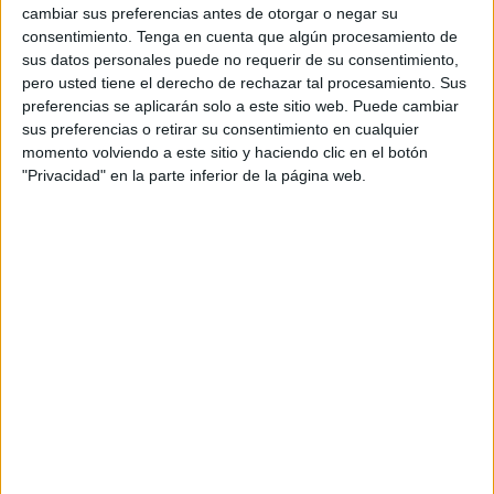
cambiar sus preferencias antes de otorgar o negar su
especialidades médicas
de Plaza Andalucía se convierte
consentimiento.
Tenga en cuenta que algún procesamiento de
de nuevo en el servicio médico oficial del club algecireño,
sus datos personales puede no requerir de su consentimiento,
que en la actualidad milita en la tercera categoría nacional
pero usted tiene el derecho de rechazar tal procesamiento. Sus
preferencias se aplicarán solo a este sitio web. Puede cambiar
de baloncesto, denominada desde esta temporada
sus preferencias o retirar su consentimiento en cualquier
Segunda FEB.
momento volviendo a este sitio y haciendo clic en el botón
"Privacidad" en la parte inferior de la página web.
De esta manera, Quirónsalud continúa consolidando el
apoyo que brinda al deporte del Campo de Gibraltar, un
hecho que permite poner el acento en la relación inherente
que existe entre la
salud
y el deporte.
“A todos los profesionales de Quirónsalud nos llena de
satisfacción caminar junto a Udea Baloncesto Algeciras
para ser una temporada más su servicio médico de
referencia, reafirmando nuestro compromiso con la salud
de los jugadores y contribuyendo al éxito deportivo del
equipo", ha señalado el doctor Miguel Calderón, director
médico de Quirónsalud Campo de Gibraltar.