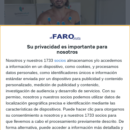
Su privacidad es importante para
nosotros
Nosotros y nuestros 1733
socios
almacenamos y/o accedemos
Imagen cedida
a información en un dispositivo, como cookies, y procesamos
datos personales, como identificadores únicos e información
estándar enviada por un dispositivo para publicidad y contenido
personalizado, medición de publicidad y contenido,
investigación de audiencia y desarrollo de servicios.
Con su
Udea Baloncesto y el
Centro Médico Quirónsalud
permiso, nosotros y nuestros socios podemos utilizar datos de
Algeciras, al que en ocasiones acuden los vecinos de
localización geográfica precisa e identificación mediante las
Ceuta, vuelven a unir sus caminos para la presente
características de dispositivos. Puede hacer clic para otorgarnos
su consentimiento a nosotros y a nuestros 1733 socios para
temporada.
que llevemos a cabo el procesamiento previamente descrito. De
forma alternativa, puede acceder a información más detallada y
Mediante la renovación de este acuerdo, el
centro de