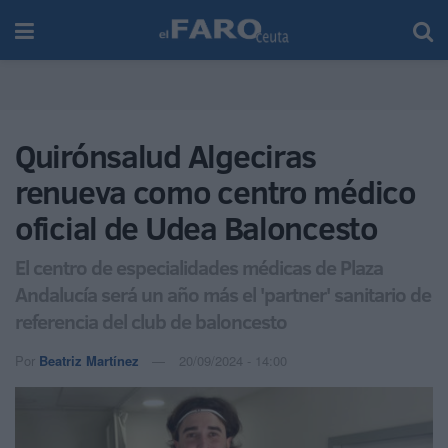
Quirónsalud Algeciras
renueva como centro médico
oficial de Udea Baloncesto
El centro de especialidades médicas de Plaza
Andalucía será un año más el 'partner' sanitario de
referencia del club de baloncesto
Por
Beatriz Martínez
20/09/2024 - 14:00