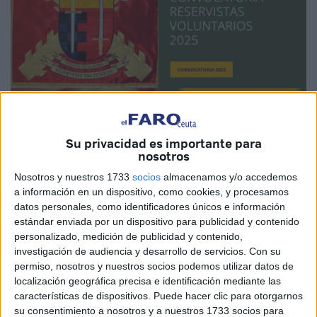
Su privacidad es importante para
Imagen cedida
nosotros
Nosotros y nuestros 1733
socios
almacenamos y/o accedemos
a información en un dispositivo, como cookies, y procesamos
datos personales, como identificadores únicos e información
La
Delegación de Defensa
en la Ciudad de Ceuta ha
estándar enviada por un dispositivo para publicidad y contenido
personalizado, medición de publicidad y contenido,
anunciado este miércoles la convocatoria para el proceso
investigación de audiencia y desarrollo de servicios.
Con su
de selección para el ingreso en los centros de formación
permiso, nosotros y nuestros socios podemos utilizar datos de
para adquirir la condición de
reservista voluntario de
localización geográfica precisa e identificación mediante las
las Fuerzas Armadas
.
características de dispositivos. Puede hacer clic para otorgarnos
su consentimiento a nosotros y a nuestros 1733 socios para