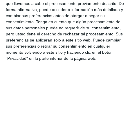
Al respecto, han señalado que
en el Boletín Oficial del
que llevemos a cabo el procesamiento previamente descrito. De
forma alternativa, puede acceder a información más detallada y
Estado (BOE) de este 22 de octubre de 2025
, aparece
cambiar sus preferencias antes de otorgar o negar su
publicada la convocatoria de la subsecretaria de Defensa,
consentimiento.
Tenga en cuenta que algún procesamiento de
para el ingreso en los centros docentes militares de
sus datos personales puede no requerir de su consentimiento,
formación para adquirir la condición de
reservista
pero usted tiene el derecho de rechazar tal procesamiento. Sus
preferencias se aplicarán solo a este sitio web. Puede cambiar
voluntario de las Fuerzas Armadas,
por Resolución
sus preferencias o retirar su consentimiento en cualquier
452/38457/2025
.
momento volviendo a este sitio y haciendo clic en el botón
"Privacidad" en la parte inferior de la página web.
400 plazas ofertadas en total
En cuanto a las plazas ofertadas, se especifica que son
un
total de 400
que están distribuidas de la siguiente manera:
189 para el Ejército de Tierra, 60 para la Armada, 72
para el Ejército del Aire y del Espacio, además de 79
para los Cuerpos Comunes de las Fuerzas Armadas
.
Quienes estén interesados, tienen un plazo para hacer la
respectiva solicitud de la cita de
veinte días naturales
que