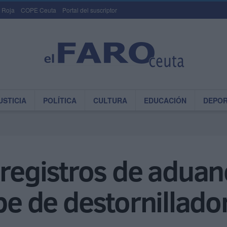
 Roja
COPE Ceuta
Portal del suscriptor
USTICIA
POLÍTICA
CULTURA
EDUCACIÓN
DEPO
 registros de aduan
pe de destornillado