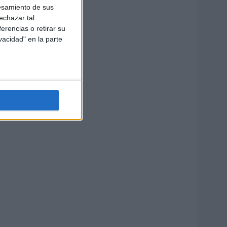
esamiento de sus
echazar tal
erencias o retirar su
vacidad" en la parte