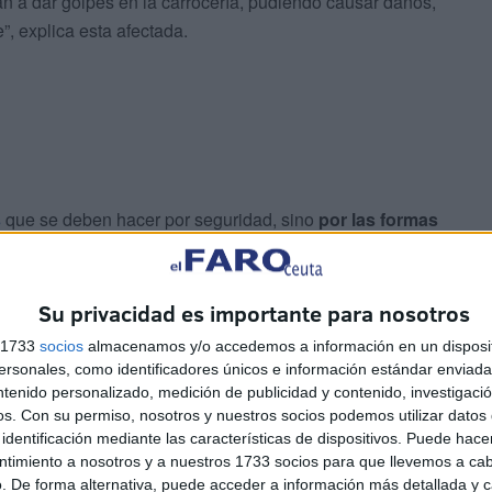
n a dar golpes en la carrocería, pudiendo causar daños,
”, explica esta afectada.
s
que se deben hacer por seguridad, sino
por las formas
cajada”
Su privacidad es importante para nosotros
s 1733
socios
almacenamos y/o accedemos a información en un disposit
sonales, como identificadores únicos e información estándar enviada 
abi, la afectada cruzaba de Ceuta a Marruecos, cuando
ntenido personalizado, medición de publicidad y contenido, investigaci
registrarlo.
os.
Con su permiso, nosotros y nuestros socios podemos utilizar datos 
identificación mediante las características de dispositivos. Puede hacer
ntimiento a nosotros y a nuestros 1733 socios para que llevemos a ca
. De forma alternativa, puede acceder a información más detallada y 