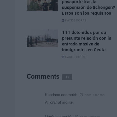
pasaporte tras la
suspensión de Schengen?
Estos son los requisitos
HACE 3 HORAS
111 detenidos por su
presunta relación con la
entrada masiva de
inmigrantes en Ceuta
HACE 8 HORAS
Comments
17
Kebdana
comentó:
hace 7 meses
A llorar al monte.
Limón
comentó:
hace 7 meses