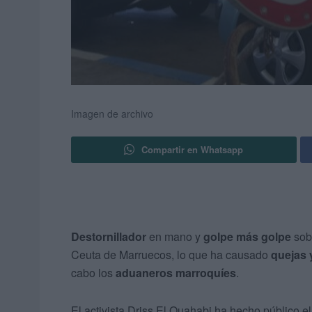
Imagen de archivo
Compartir en Whatsapp
Destornillador
en mano y
golpe más golpe
sobr
Ceuta de Marruecos, lo que ha causado
quejas 
cabo los
aduaneros marroquíes
.
El activista Driss El Ouahabi ha hecho público el