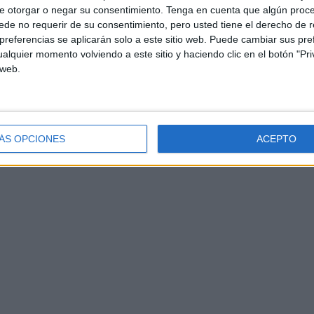
e otorgar o negar su consentimiento.
Tenga en cuenta que algún proc
de no requerir de su consentimiento, pero usted tiene el derecho de r
referencias se aplicarán solo a este sitio web. Puede cambiar sus pref
alquier momento volviendo a este sitio y haciendo clic en el botón "Pri
smontaje. Y el resultado concreto ha sido que “
ahora
 web.
s golpes dados.
proporcionada
”, explica. Pensaba, y así lo confiesa, que
uejas de otros ciudadanos que se han ido del paso
ÁS OPCIONES
ACEPTO
ita.