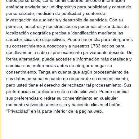
datos personales, como identificadores únicos e información
desde los puestos de los 'hippies',
donde cuentan con
estándar enviada por un dispositivo para publicidad y contenido
personalizado, medición de publicidad y contenido,
un solo baño portátil para todos.
investigación de audiencia y desarrollo de servicios.
Con su
permiso, nosotros y nuestros socios podemos utilizar datos de
“Lo que han puesto es un baño plástico”
, ha indicado
localización geográfica precisa e identificación mediante las
uno de los afectados que ha preferido no identificarse,
características de dispositivos. Puede hacer clic para otorgarnos
señalando que quien se encarga de organizar la
su consentimiento a nosotros y a nuestros 1733 socios para
distribución de los puestos y cobrar por los mismos lo
que llevemos a cabo el procesamiento previamente descrito. De
forma alternativa, puede acceder a información más detallada y
dispuso así:
un solo baño para hombres y mujeres por
cambiar sus preferencias antes de otorgar o negar su
igual.
consentimiento.
Tenga en cuenta que algún procesamiento de
sus datos personales puede no requerir de su consentimiento,
pero usted tiene el derecho de rechazar tal procesamiento. Sus
preferencias se aplicarán solo a este sitio web. Puede cambiar
sus preferencias o retirar su consentimiento en cualquier
momento volviendo a este sitio y haciendo clic en el botón
"Privacidad" en la parte inferior de la página web.