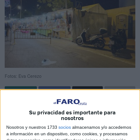
Fotos: Eva Cerezo
La Feria de Ceuta 2025
no esta exenta de quejas
por
Su privacidad es importante para
situaciones que reclaman sean mejoradas para garantizar
nosotros
la comodidad de quienes durante varios días
estarán en
Nosotros y nuestros 1733
socios
almacenamos y/o accedemos
sus puestos
ofreciendo sus productos a locales y
a información en un dispositivo, como cookies, y procesamos
visitantes. En este caso en concreto, la denuncia viene