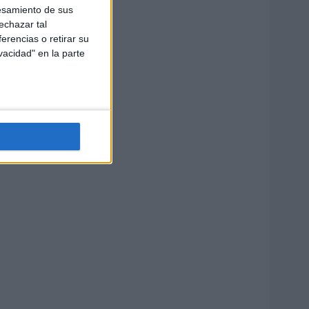
esamiento de sus
echazar tal
erencias o retirar su
vacidad" en la parte