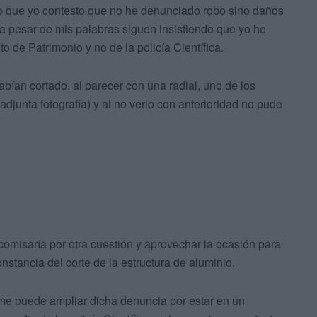
 lo que yo contesto que no he denunciado robo sino daños
a, a pesar de mis palabras siguen insistiendo que yo he
 de Patrimonio y no de la policía Científica.
bían cortado, al parecer con una radial, uno de los
adjunta fotografía) y al no verlo con anterioridad no pude
misaría por otra cuestión y aprovechar la ocasión para
nstancia del corte de la estructura de aluminio.
 me puede ampliar dicha denuncia por estar en un