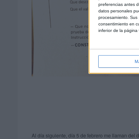
preferencias antes d
datos personales pue
procesamiento. Sus p
consentimiento en cu
inferior de la página
M
Al día siguiente, día 5 de febrero me llaman del