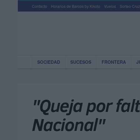
Contacto
Horarios de Barcos by Kikoto
Vuelos
Sorteo Cruz
SOCIEDAD
SUCESOS
FRONTERA
J
"Queja por fal
Nacional"