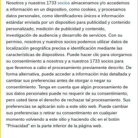
significar porcentajes que otorguen pistas.
Nosotros y nuestros 1733
socios
almacenamos y/o accedemos
a información en un dispositivo, como cookies, y procesamos
Para este analista, tanto en tiempos pasados como
datos personales, como identificadores únicos e información
actuales, volveremos como mayoría silenciosa, una vez
estándar enviada por un dispositivo para publicidad y contenido
más, a preguntarnos con ingenuidad supina, cuándo los
personalizado, medición de publicidad y contenido,
investigación de audiencia y desarrollo de servicios.
Con su
Partidos Políticos se expresarán en Lenguaje: Román
permiso, nosotros y nuestros socios podemos utilizar datos de
Paladino.
localización geográfica precisa e identificación mediante las
características de dispositivos. Puede hacer clic para otorgarnos
Acuñado por Gonzalo de Berceo en el siglo XIII para
su consentimiento a nosotros y a nuestros 1733 socios para
referirse en castellano llano aclarando conceptos
que llevemos a cabo el procesamiento previamente descrito. De
complejos, algo así como explicarse en cristiano; o hablar
forma alternativa, puede acceder a información más detallada y
cambiar sus preferencias antes de otorgar o negar su
sin tecnicismos ni adornos innecesarios tal y como nos
consentimiento.
Tenga en cuenta que algún procesamiento de
tienen dócilmente acostumbrados.
sus datos personales puede no requerir de su consentimiento,
pero usted tiene el derecho de rechazar tal procesamiento. Sus
1. SEMPITERNOS GUIONES DE
preferencias se aplicarán solo a este sitio web. Puede cambiar
sus preferencias o retirar su consentimiento en cualquier
PARTIDOS POLÍTICOS
momento volviendo a este sitio y haciendo clic en el botón
"Privacidad" en la parte inferior de la página web.
Las próximas Elecciones en Andalucía vendrán marcadas