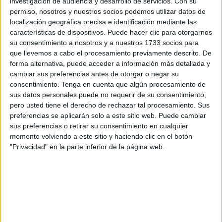
investigación de audiencia y desarrollo de servicios.
Con su
colaborativo para recaudar fondos.
permiso, nosotros y nuestros socios podemos utilizar datos de
localización geográfica precisa e identificación mediante las
También han instalado otro estand
en el Mercado de
características de dispositivos. Puede hacer clic para otorgarnos
Hadú
, a la vez que han habilitado
una nave en el Tarajal
su consentimiento a nosotros y a nuestros 1733 socios para
para recoger y guardar la ropa y otros enseres que donen
que llevemos a cabo el procesamiento previamente descrito. De
los ceutíes para los afectados.
forma alternativa, puede acceder a información más detallada y
cambiar sus preferencias antes de otorgar o negar su
Ambos puestos, el
ubicado en el Centro
y el de Hadú,
consentimiento.
Tenga en cuenta que algún procesamiento de
estarán en los mismos emplazamientos este martes y
sus datos personales puede no requerir de su consentimiento,
pero usted tiene el derecho de rechazar tal procesamiento. Sus
miércoles.
preferencias se aplicarán solo a este sitio web. Puede cambiar
sus preferencias o retirar su consentimiento en cualquier
Tal y como ha manifestado Rachid Sbihi, integrante de la
momento volviendo a este sitio y haciendo clic en el botón
plataforma, “vamos a estar tres días, en horario de mañana
"Privacidad" en la parte inferior de la página web.
y tarde, para que todo el que lo deseé se acerque por aquí
y haga un donativo”. Asimismo, han repartido “un centenar
de huchas por todos los establecimientos de la ciudad”
para lograr una mayor colaboración.
Respecto a la nave que han habilitado, Sbihi ha informado