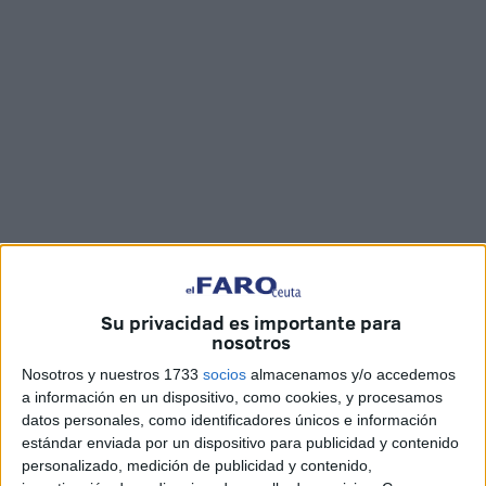
Fotos y vídeo: Juan Mosquera
Su privacidad es importante para
nosotros
Nosotros y nuestros 1733
socios
almacenamos y/o accedemos
a información en un dispositivo, como cookies, y procesamos
La Plataforma Solidaria
de Ayuda a los Afectados
por los
datos personales, como identificadores únicos e información
terremotos
de Turquía y Siria ha instalado este lunes en
estándar enviada por un dispositivo para publicidad y contenido
el Paseo del Revellín, en Ceuta, un puesto informativo y
personalizado, medición de publicidad y contenido,