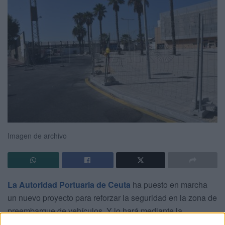
Imagen de archivo
La Autoridad Portuaria de Ceuta
ha puesto en marcha
un nuevo proyecto para reforzar la seguridad en la zona de
preembarque de vehículos. Y lo hará mediante la
sustitución del vallado existente por un
cerramiento de