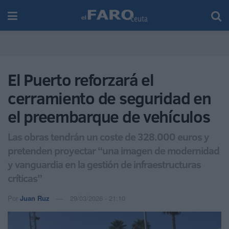
El Puerto reforzará el
cerramiento de seguridad en
el preembarque de vehículos
Las obras tendrán un coste de 328.000 euros y
pretenden proyectar “una imagen de modernidad
y vanguardia en la gestión de infraestructuras
críticas”
Por
Juan Ruz
29/03/2026 - 21:10