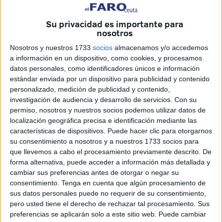
alta protección
diseñado para mejorar tanto las
Su privacidad es importante para
instalaciones como la imagen del recinto.
nosotros
La actuación, que ya ha salido a concurso con un
Nosotros y nuestros 1733
socios
almacenamos y/o accedemos
presupuesto base de licitación de 328.000 euros y
un
a información en un dispositivo, como cookies, y procesamos
datos personales, como identificadores únicos e información
plazo de ejecución de cinco meses
, se enmarca en el
estándar enviada por un dispositivo para publicidad y contenido
plan de mejora continua de la seguridad portuaria. Las
personalizado, medición de publicidad y contenido,
empresas interesadas podrán presentar sus ofertas hasta
investigación de audiencia y desarrollo de servicios.
Con su
el próximo 16 de abril, tras lo cual se iniciará el proceso de
permiso, nosotros y nuestros socios podemos utilizar datos de
localización geográfica precisa e identificación mediante las
evaluación de las propuestas registradas y la adjudicación
características de dispositivos. Puede hacer clic para otorgarnos
de los trabajos.
su consentimiento a nosotros y a nuestros 1733 socios para
que llevemos a cabo el procesamiento previamente descrito. De
El proyecto contempla la instalación de un nuevo
forma alternativa, puede acceder a información más detallada y
cerramiento formado por
paneles de malla
cambiar sus preferencias antes de otorgar o negar su
electrosoldada, con una altura homogénea respecto al
consentimiento.
Tenga en cuenta que algún procesamiento de
sus datos personales puede no requerir de su consentimiento,
vallado actual
en la zona de preembarque, con el objetivo
pero usted tiene el derecho de rechazar tal procesamiento. Sus
de garantizar la protección de los tráficos de ferris y
preferencias se aplicarán solo a este sitio web. Puede cambiar
reforzar la
operatividad del puerto
. Según la información