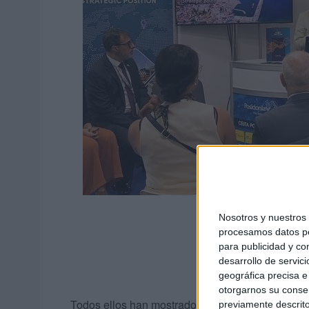
Nosotros y nuestro
procesamos datos per
para publicidad y co
desarrollo de servici
geográfica precisa e 
otorgarnos su conse
Todos ellos han mostrado la oferta de productos y
previamente descrito