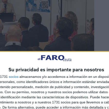
Su privacidad es importante para nosotros
s 1731
socios
almacenamos y/o accedemos a información en un disposit
sonales, como identificadores únicos e información estándar enviada 
ntenido personalizado, medición de publicidad y contenido, investigaci
os.
Con su permiso, nosotros y nuestros socios podemos utilizar datos 
identificación mediante las características de dispositivos. Puede hacer
ntimiento a nosotros y a nuestros 1731 socios para que llevemos a ca
 servicios con los que cuenta el puerto ceutí, ofreciendo
. De forma alternativa, puede acceder a información más detallada y 