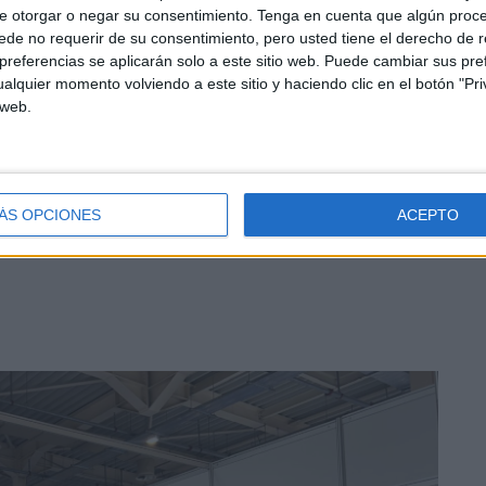
e otorgar o negar su consentimiento.
Tenga en cuenta que algún proc
istas a incrementar los tráficos portuarios”,
de no requerir de su consentimiento, pero usted tiene el derecho de r
 buques (Bunkering) y el de servicios complementarios
referencias se aplicarán solo a este sitio web. Puede cambiar sus pref
sionamiento y seguridad a las embarcaciones que operan
alquier momento volviendo a este sitio y haciendo clic en el botón "Pri
 web.
a una parte de la promoción comercial que la entidad tiene
ÁS OPCIONES
ACEPTO