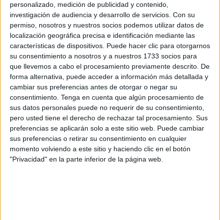
personalizado, medición de publicidad y contenido,
convencidos de sacar los
tres puntos en esta jornada
4
investigación de audiencia y desarrollo de servicios.
Con su
de grupo 5 de División de Honor Juvenil.
permiso, nosotros y nuestros socios podemos utilizar datos de
localización geográfica precisa e identificación mediante las
Rafa García sacó un quinteto inicial por Mohamed, Adri,
características de dispositivos. Puede hacer clic para otorgarnos
Óscar, Javi y Yoel.
su consentimiento a nosotros y a nuestros 1733 socios para
que llevemos a cabo el procesamiento previamente descrito. De
El equipo ceutí era muy incisivo y ofensivo sobre el área
forma alternativa, puede acceder a información más detallada y
cambiar sus preferencias antes de otorgar o negar su
del Torremolinos, donde cada vez que llegaban era jugada
consentimiento.
Tenga en cuenta que algún procesamiento de
peligrosa y cercana al
gol.
sus datos personales puede no requerir de su consentimiento,
pero usted tiene el derecho de rechazar tal procesamiento. Sus
preferencias se aplicarán solo a este sitio web. Puede cambiar
sus preferencias o retirar su consentimiento en cualquier
momento volviendo a este sitio y haciendo clic en el botón
"Privacidad" en la parte inferior de la página web.