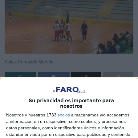
Fotos: Fernando Morcillo
El
Club Deportivo Puerto
quiere hacer del
pabellón de
La Libertad
, en Ceuta, un fortín. El conjunto portuario
Su privacidad es importante para
nosotros
venció al Torremolinos FS por 4-0 con los tantos de Javi
Muñoz y un 'hat trick' de Yoel Alonso.
Nosotros y nuestros 1733
socios
almacenamos y/o accedemos
a información en un dispositivo, como cookies, y procesamos
Un partido que dominó de principio a fin
el equipo de
datos personales, como identificadores únicos e información
estándar enviada por un dispositivo para publicidad y contenido
Rafa García.
Saltaron al parqué del pabellón ceutí