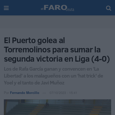
El Puerto golea al
Torremolinos para sumar la
segunda victoria en Liga (4-0)
Los de Rafa García ganan y convencen en 'La
Libertad' a los malagueños con un 'hat trick' de
Yoel y el tanto de Javi Muñoz
Por
Fernando Morcillo
07/10/2023 - 15:41