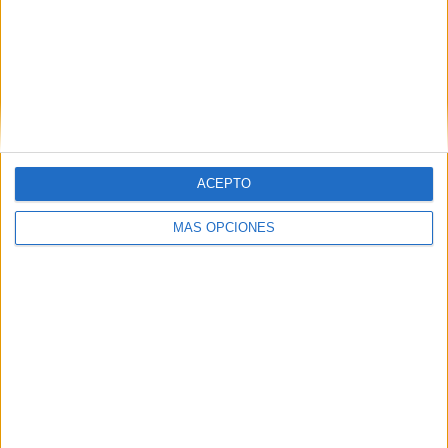
Cabe destacar que en los próximos Juegos Olímpicos el
club Los Delfines de Ceuta tendrán a su piragüista, Isa
Contreras, representando a España. También lo hará un ex
componente del club, Foad Buchta, pero como entrenador
de un piragüista de Belice.
ACEPTO
MÁS OPCIONES
Tags:
Instituto Ceutí de Deportes (ICD)
Mahersa
Piragüismo