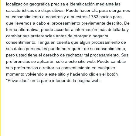
localización geográfica precisa e identificación mediante las
Este campus está ofrecido a niños de entre 10 y 14 años y
características de dispositivos. Puede hacer clic para otorgarnos
en el aprenderán las diferentes formas de remo con el
su consentimiento a nosotros y a nuestros 1733 socios para
objetivo de que para la escuela de invierno sepan lo
que llevemos a cabo el procesamiento previamente descrito. De
imprescindible. Así lo comenta a
FaroTV
Jesús Rodríguez,
forma alternativa, puede acceder a información más detallada y
cambiar sus preferencias antes de otorgar o negar su
monitor de piragüismo: “El primer día sobre todo siempre
consentimiento.
Tenga en cuenta que algún procesamiento de
hay niños que nunca han remado, les enseñamos
sus datos personales puede no requerir de su consentimiento,
básicamente lo que es el inicio de la piragua, remar para
pero usted tiene el derecho de rechazar tal procesamiento. Sus
delante, para detrás, no chocar con ningún obstáculo ni
preferencias se aplicarán solo a este sitio web. Puede cambiar
sus preferencias o retirar su consentimiento en cualquier
con ningún compañero. También hacemos kayak-polo,
momento volviendo a este sitio y haciendo clic en el botón
balontiro dentro de la piragua”.
"Privacidad" en la parte inferior de la página web.
Este año debido al Covid, el ICD solo ofrece 12 plazas por
curso pero aún así la acogida por parte de los más
pequeños ha sido bastante buena. “Muy bien, lo único que
con el tema del Covid estamos muy limitados y solamente
hay un cupo de 12, muy muy pocos. Pero bueno, este año
gracias a Dios podemos hacerlo, el año pasado no