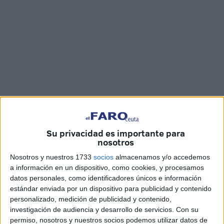
Imágenes: Marina Risco
Su privacidad es importante para
nosotros
Nosotros y nuestros 1733
socios
almacenamos y/o accedemos
Desde el pasado 28 de junio y hasta el próximo 27 de
a información en un dispositivo, como cookies, y procesamos
agosto, el club Los Delfines de Ceuta, en colaboración con
datos personales, como identificadores únicos e información
el Instituto Ceutí de Deportes (
ICD
), ofrece el Campus de
estándar enviada por un dispositivo para publicidad y contenido
verano de
Piragüismo
, un deporte de gran dificultad pero
personalizado, medición de publicidad y contenido,
investigación de audiencia y desarrollo de servicios.
Con su
apasionante.
permiso, nosotros y nuestros socios podemos utilizar datos de