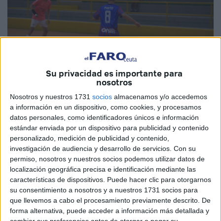
Su privacidad es importante para
nosotros
Nosotros y nuestros 1731
socios
almacenamos y/o accedemos
Imagen de archivo
a información en un dispositivo, como cookies, y procesamos
datos personales, como identificadores únicos e información
estándar enviada por un dispositivo para publicidad y contenido
personalizado, medición de publicidad y contenido,
investigación de audiencia y desarrollo de servicios.
Con su
El CD
Puerto Atlético
de Ceuta se encuadra en el grupo 5
permiso, nosotros y nuestros socios podemos utilizar datos de
de la División de Honor
Juvenil
del
fútbol-sala
de nuestro
localización geográfica precisa e identificación mediante las
país.
características de dispositivos. Puede hacer clic para otorgarnos
su consentimiento a nosotros y a nuestros 1731 socios para
Se sitúa en los puestos de descenso en este complicado
que llevemos a cabo el procesamiento previamente descrito. De
forma alternativa, puede acceder a información más detallada y
grupo con 20 puntos y con el saldo de seis partidos
cambiar sus preferencias antes de otorgar o negar su