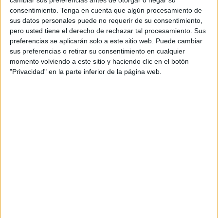
ganados, dos empatados y doce perdidos. Aunque hay
consentimiento.
Tenga en cuenta que algún procesamiento de
que recalcar y destacar lo positivo del conjunto ceutí: solo
sus datos personales puede no requerir de su consentimiento,
están a cinco de la salvación, donde se encuentra el
pero usted tiene el derecho de rechazar tal procesamiento. Sus
preferencias se aplicarán solo a este sitio web. Puede cambiar
Gamarra.
sus preferencias o retirar su consentimiento en cualquier
momento volviendo a este sitio y haciendo clic en el botón
Rafa García es el que lidera el conjunto caballa desde la
"Privacidad" en la parte inferior de la página web.
jornada 7, y explica que “nos costó un poco adaptarnos al
equipo
ya que estaba con 0 puntos pero los chicos han
ido mejorando con el paso de la competición”.
Hay muchos aspectos a parte de lo que se ve en el terreno
de juego que analizar: “Trabajamos mucho lo psicológico y
teníamos que hacer creer a los jugadores, tanto mi cuerpo
técnico como yo, que los resultados podían llegar y así ha
sido” afirma el técnico ceutí.
En esta segunda vuelta de competición, el Puerto Atlético
es uno de los mejores equipos en este grupo 5 ya que