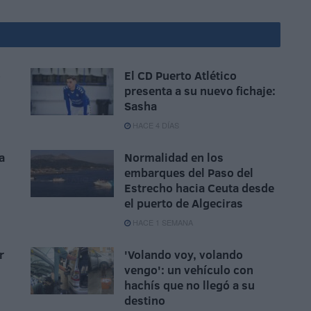
o
El CD Puerto Atlético
presenta a su nuevo fichaje:
Sasha
HACE 4 DÍAS
a
Normalidad en los
embarques del Paso del
Estrecho hacia Ceuta desde
el puerto de Algeciras
HACE 1 SEMANA
r
'Volando voy, volando
vengo': un vehículo con
hachís que no llegó a su
destino