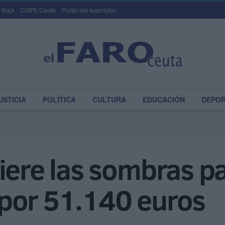
 Roja
COPE Ceuta
Portal del suscriptor
USTICIA
POLÍTICA
CULTURA
EDUCACIÓN
DEPO
iere las sombras pa
por 51.140 euros