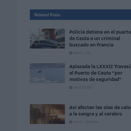
Related
Posts
Policía detiene en el puert
de Ceuta a un criminal
buscado en Francia
HACE 1 DÍA
Aplazada la LXXXII Travesí
al Puerto de Ceuta “por
motivos de seguridad”
HACE 6 DÍAS
Así afectan las olas de calo
a la sangre y al cerebro
HACE 1 SEMANA