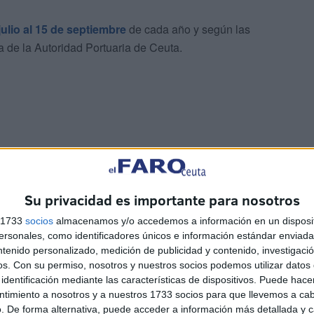
julio al 15 de septiembre
de cada año y según las
 de la Autoridad Portuaria de Ceuta.
y el desmontaje, el adjudicatario será el responsable de
do, debiendo garantizar la estabilidad estructural de las
Su privacidad es importante para nosotros
 sombreo, por lo que en caso de fallo de alguno de estos
 a dos horas para la inspección de la zona y cinco horas
s 1733
socios
almacenamos y/o accedemos a información en un disposit
sonales, como identificadores únicos e información estándar enviada 
ar dichos defectos.
ntenido personalizado, medición de publicidad y contenido, investigaci
os.
Con su permiso, nosotros y nuestros socios podemos utilizar datos 
identificación mediante las características de dispositivos. Puede hacer
ntimiento a nosotros y a nuestros 1733 socios para que llevemos a ca
. De forma alternativa, puede acceder a información más detallada y 