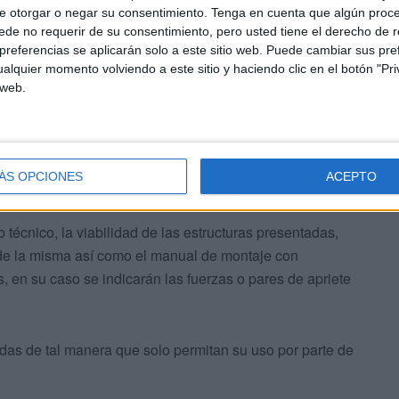
 básicos desmontables, preferentemente construidos a
e otorgar o negar su consentimiento.
Tenga en cuenta que algún proc
io, constituyendo el conjunto una estructura sólida en la
de no requerir de su consentimiento, pero usted tiene el derecho de r
referencias se aplicarán solo a este sitio web. Puede cambiar sus pref
mediante sistemas de rápido enganche, garantizándose
alquier momento volviendo a este sitio y haciendo clic en el botón "Pri
 web.
ÁS OPCIONES
ACEPTO
 técnico, la viabilidad de las estructuras presentadas,
 de la misma así como el manual de montaje con
, en su caso se indicarán las fuerzas o pares de apriete
as de tal manera que solo permitan su uso por parte de