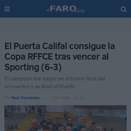
El Puerta Califal consigue la
Copa RFFCE tras vencer al
Sporting (6-3)
El campeón fue mejor en el tramo final del
encuentro y se llevó el triunfo
Por
Raúl Fernández
15/01/2023 - 19:24