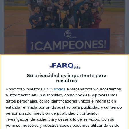
Imagen cedida
Su privacidad es importante para
nosotros
Nosotros y nuestros 1733
socios
almacenamos y/o accedemos
a información en un dispositivo, como cookies, y procesamos
Puerta Califal y Sporting Atlético se dieron cita en el
datos personales, como identificadores únicos e información
Pabellón La Libertad
, en Ceuta, para disputar la
final
de
estándar enviada por un dispositivo para publicidad y contenido
personalizado, medición de publicidad y contenido,
la Copa RFFCE de la 3ª División de
Fútbol Sala
,
investigación de audiencia y desarrollo de servicios.
Con su
encuentro que se ha decantado a favor de los primeros por
permiso, nosotros y nuestros socios podemos utilizar datos de