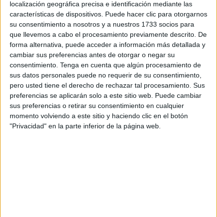
6 goles a 3.
localización geográfica precisa e identificación mediante las
características de dispositivos. Puede hacer clic para otorgarnos
El choque se ha resuelto en el tramo final de la segunda
su consentimiento a nosotros y a nuestros 1733 socios para
parte tras un primer tiempo que terminó con
victoria
que llevemos a cabo el procesamiento previamente descrito. De
forma alternativa, puede acceder a información más detallada y
momentánea del equipo califal
por 2-1 según informa el
cambiar sus preferencias antes de otorgar o negar su
Gabinete de Comunicación de la RFFCE.
consentimiento.
Tenga en cuenta que algún procesamiento de
sus datos personales puede no requerir de su consentimiento,
El duelo comenzó con minutos de tanteo entre ambos
pero usted tiene el derecho de rechazar tal procesamiento. Sus
conjuntos, aunque ninguna acertaba.
preferencias se aplicarán solo a este sitio web. Puede cambiar
sus preferencias o retirar su consentimiento en cualquier
En el minuto 8 el Puerta Califal desequilibraba la balanza
momento volviendo a este sitio y haciendo clic en el botón
a favor con un gol de Hicham ‘Cabo’, que definía con un
"Privacidad" en la parte inferior de la página web.
potente disparo ajustado al palo. Con la contienda a su
favor, el Puerta Califal doblaba su ventaja con un tanto de
Rachid, aprovechando un robo de balón cuando el
Sporting Atlético jugaba con portero-jugador. Era el 2-0 en
el minuto 9. Antes del descanso, los sportinguistas
consiguieron apretar el resultado, con un tanto de Juan en
el minuto 18, dejando toda la emoción para la