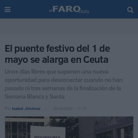
El puente festivo del 1 de
mayo se alarga en Ceuta
Unos días libres que suponen una nueva
oportunidad para desconectar cuando no han
pasado ni tres semanas de la finalización de la
Semana Blanca y Santa
Por
Isabel Jiménez
30/04/2025 - 11:15