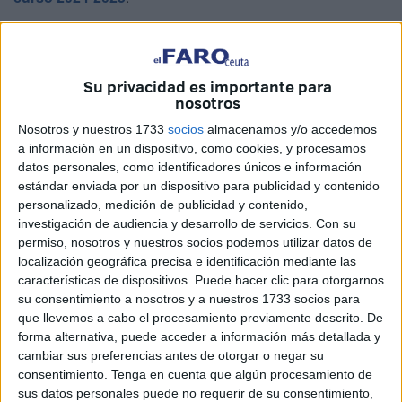
Esto significa que muchos
profesionales del sector
educativo
y las
familias con hijos
en edad escolar
podrán
disfrutar de un puente de cuatro días
Su privacidad es importante para
nosotros
consecutivos de descanso,
al coincidir además con el fin
de semana
del 3 y 4 de mayo.
Nosotros y nuestros 1733
socios
almacenamos y/o accedemos
a información en un dispositivo, como cookies, y procesamos
Esta situación ha generado distensión en la ciudad, donde
datos personales, como identificadores únicos e información
ya se percibe un notable
movimiento de reservas y
estándar enviada por un dispositivo para publicidad y contenido
personalizado, medición de publicidad y contenido,
planificación de escapadas
. Al tratarse de un
puente
investigación de audiencia y desarrollo de servicios.
Con su
festivo tan prolongado
, son muchos los ceutíes que
permiso, nosotros y nuestros socios podemos utilizar datos de
están aprovechando para
organizar viajes a la Península
localización geográfica precisa e identificación mediante las
o a Marruecos
, buscando así maximizar estos días de
características de dispositivos. Puede hacer clic para otorgarnos
su consentimiento a nosotros y a nuestros 1733 socios para
asueto. O simplemente, quedándose en casa para disfrutar
que llevemos a cabo el procesamiento previamente descrito. De
de la ciudad.
forma alternativa, puede acceder a información más detallada y
cambiar sus preferencias antes de otorgar o negar su
Ni tres semanas del final de Semana
consentimiento.
Tenga en cuenta que algún procesamiento de
sus datos personales puede no requerir de su consentimiento,