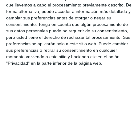
que llevemos a cabo el procesamiento previamente descrito. De
vecino de la ciudad autónoma que ha acudido en la
forma alternativa, puede acceder a información más detallada y
mañana de este viernes a su
consulta médica
y una vez
cambiar sus preferencias antes de otorgar o negar su
que su doctora, Carolina Gallego Luque y su enfermera le
consentimiento.
Tenga en cuenta que algún procesamiento de
dispusieran “un muy buen trato”, del que agradece la
sus datos personales puede no requerir de su consentimiento,
atención, se ha encontrado con una lista de espera de
pero usted tiene el derecho de rechazar tal procesamiento. Sus
preferencias se aplicarán solo a este sitio web. Puede cambiar
nueve meses para poder realizarse una de las pruebas.
sus preferencias o retirar su consentimiento en cualquier
momento volviendo a este sitio y haciendo clic en el botón
“Me han mandado siete pruebas de corazón, pulmón,
"Privacidad" en la parte inferior de la página web.
analítica de sangre, heces, orina…”, explica Oncina que, a
la hora de ir a por sus citas, se las estaban dando para
abril o mayo. Pero a la hora de llegar a la del otorrino se ha
encontrado con que era para el mes de diciembre.
Pruebas que tendrá que repetir
Un
tiempo de espera muy largo
el que había entre unas
y otras, así que una vez sea atendido denuncia que “las