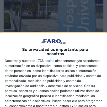
Imagen de archivo
Su privacidad es importante para
nosotros
Nosotros y nuestros 1733
socios
almacenamos y/o accedemos
a información en un dispositivo, como cookies, y procesamos
Imagínense que van al médico porque puede tener Covid
datos personales, como identificadores únicos e información
estándar enviada por un dispositivo para publicidad y contenido
persistente, le mandan siete pruebas de diferentes
personalizado, medición de publicidad y contenido,
especialidades médicas
en Ceuta y se las dan para
investigación de audiencia y desarrollo de servicios.
Con su
dentro de un par de meses. Hasta ahí todo normal hasta
permiso, nosotros y nuestros socios podemos utilizar datos de
que llega la última y se la dan para diciembre de 2024.
localización geográfica precisa e identificación mediante las
características de dispositivos. Puede hacer clic para otorgarnos
Pues esto es lo que le ha ocurrido a Miguel Oncina, un
su consentimiento a nosotros y a nuestros 1733 socios para