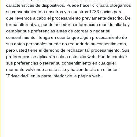
características de dispositivos. Puede hacer clic para otorgarnos
pero este gesto “puede salirte muy caro”. Así lo advierte la
su consentimiento a nosotros y a nuestros 1733 socios para
Guardia Civil en Ceuta a través de sus redes sociales.
que llevemos a cabo el procesamiento previamente descrito. De
forma alternativa, puede acceder a información más detallada y
La Benemérita explica que las
redes Wi-Fi abiertas
son el
cambiar sus preferencias antes de otorgar o negar su
escenario perfecto para los
ciberdelincuentes
, ya que, al
consentimiento.
Tenga en cuenta que algún procesamiento de
no estar cifrada la información, pueden interceptar
sus datos personales puede no requerir de su consentimiento,
pero usted tiene el derecho de rechazar tal procesamiento. Sus
fácilmente los datos que se envían desde tu móvil.
preferencias se aplicarán solo a este sitio web. Puede cambiar
sus preferencias o retirar su consentimiento en cualquier
momento volviendo a este sitio y haciendo clic en el botón
"Privacidad" en la parte inferior de la página web.