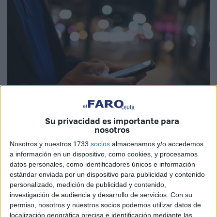
Su privacidad es importante para
nosotros
Imagen de archivo
Nosotros y nuestros 1733
socios
almacenamos y/o accedemos
a información en un dispositivo, como cookies, y procesamos
datos personales, como identificadores únicos e información
estándar enviada por un dispositivo para publicidad y contenido
personalizado, medición de publicidad y contenido,
Conectarse a una red de
Wi-Fi gratis
en una cafetería, en
investigación de audiencia y desarrollo de servicios.
Con su
la
Estación Marítima
o mientras caminas por el centro de
permiso, nosotros y nuestros socios podemos utilizar datos de
la ciudad puede parecer una forma ideal de ahorrar datos,
localización geográfica precisa e identificación mediante las