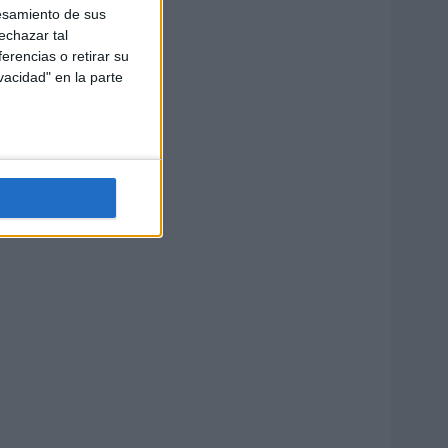
esamiento de sus
echazar tal
erencias o retirar su
vacidad" en la parte