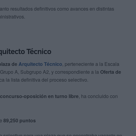
anto resultados definitivos como avances en distintas
nistrativos.
quitecto Técnico
plaza de
Arquitecto Técnico
, perteneciente a la Escala
 Grupo A, Subgrupo A2, y correspondiente a la
Oferta de
 la lista definitiva del proceso selectivo.
concurso-oposición en turno libre
, ha concluido con
de
89,250 puntos
o selectivo para una plaza que se encontraba vacante en