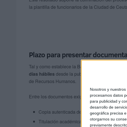
la plantilla de funcionarios de la Ciudad de Ceut
Plazo para presentar document
Tal y como establece la Base 10 de la convocato
días hábiles
desde la publicación para presenta
de Recursos Humanos.
Nosotros y nuestro
procesamos datos per
Entre los documentos exigidos se incluyen:
para publicidad y co
desarrollo de servici
Copia autenticada del DNI
geográfica precisa e 
otorgarnos su conse
Titulación académica exigida o certificació
previamente descrito