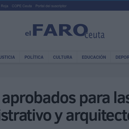
 Roja
COPE Ceuta
Portal del suscriptor
USTICIA
POLÍTICA
CULTURA
EDUCACIÓN
DEPO
 aprobados para la
strativo y arquitec