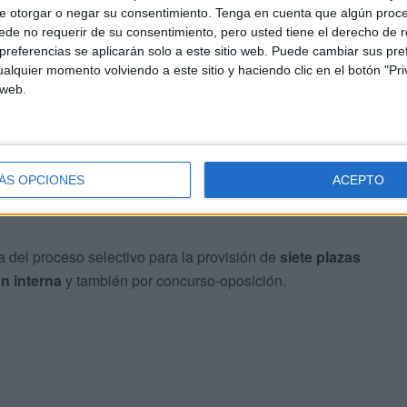
ninguna Administración Pública
e otorgar o negar su consentimiento.
Tenga en cuenta que algún proc
de no requerir de su consentimiento, pero usted tiene el derecho de r
d funcional
referencias se aplicarán solo a este sitio web. Puede cambiar sus pref
alquier momento volviendo a este sitio y haciendo clic en el botón "Pri
 documentación, salvo causa justificada, o la falta de
 web.
sibilidad de ser nombrado funcionario
, quedando
ÁS OPCIONES
ACEPTO
ativos, tres de ellos por cupo de
va del proceso selectivo para la provisión de
siete plazas
n interna
y también por concurso-oposición.