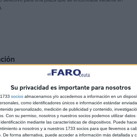
a.
ación
ria, el aspirante aprobado dispone de un
plazo de 20
r la documentación requerida ante la Dirección General
Su privacidad es importante para nosotros
s 1733
socios
almacenamos y/o accedemos a información en un disposit
sonales, como identificadores únicos e información estándar enviada 
ntenido personalizado, medición de publicidad y contenido, investigaci
os.
Con su permiso, nosotros y nuestros socios podemos utilizar datos 
identificación mediante las características de dispositivos. Puede hacer
ntimiento a nosotros y a nuestros 1733 socios para que llevemos a ca
n equivalente
. De forma alternativa, puede acceder a información más detallada y 