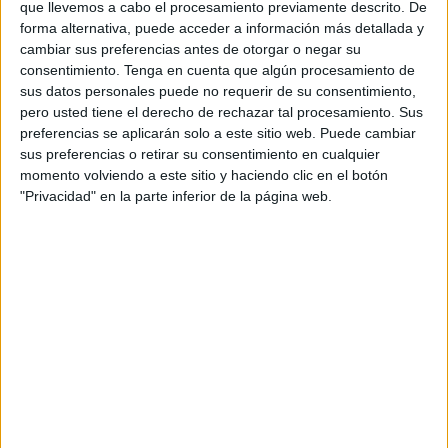
que llevemos a cabo el procesamiento previamente descrito. De
De esta manera, las personas que hayan participado en
forma alternativa, puede acceder a información más detallada y
este proceso selectivo podrán conocer su calificación en
cambiar sus preferencias antes de otorgar o negar su
esta prueba en la web oficial de la entidad dependiente del
consentimiento.
Tenga en cuenta que algún procesamiento de
Ministerio de Transportes y Movilidad Sostenible,
sus datos personales puede no requerir de su consentimiento,
pero usted tiene el derecho de rechazar tal procesamiento. Sus
concretamente en el apartado ‘Autoridad Portuaria’,
preferencias se aplicarán solo a este sitio web. Puede cambiar
‘Convocatoria de empleo’ y seleccionando la del año
sus preferencias o retirar su consentimiento en cualquier
2024. Ahí se encuentra el listado de notas del examen
momento volviendo a este sitio y haciendo clic en el botón
realizado el pasado 8 de mayo.
"Privacidad" en la parte inferior de la página web.
Por otra parte, como en todo proceso selectivo que se
tercie, los que no estén conforme con su calificación
podrán realizar las reclamaciones pertinentes al Tribunal
en el plazo de dos días hábiles desde la publicación de
esta resolución.
Estas se podrán presentar en el Registro General de la
Autoridad Portuaria, en su página web, en el apartado
“ADMINISTRACIÓN Electrónica/Sede Electrónica/Registro