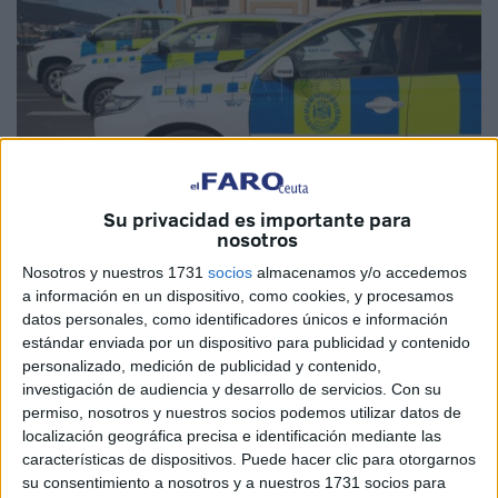
Su privacidad es importante para
nosotros
Imagen de archivo
Nosotros y nuestros 1731
socios
almacenamos y/o accedemos
a información en un dispositivo, como cookies, y procesamos
datos personales, como identificadores únicos e información
estándar enviada por un dispositivo para publicidad y contenido
personalizado, medición de publicidad y contenido,
La
Autoridad Portuaria
de Ceuta ha dado a conocer este
investigación de audiencia y desarrollo de servicios.
Con su
lunes las notas del
examen de conocimientos
para la
permiso, nosotros y nuestros socios podemos utilizar datos de
oposición
abierta a seis plazas para formar parte, como
localización geográfica precisa e identificación mediante las
características de dispositivos. Puede hacer clic para otorgarnos
personal laboral fijo, de la
Policía Portuaria
.
su consentimiento a nosotros y a nuestros 1731 socios para