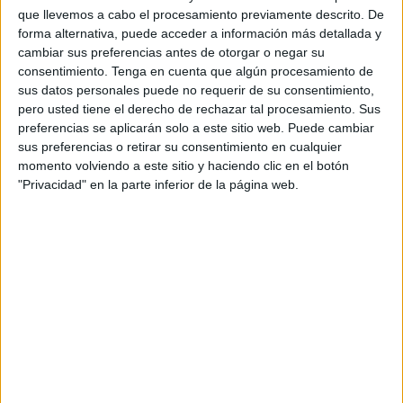
proceso para la provisión de un más de una veintena de
que llevemos a cabo el procesamiento previamente descrito. De
plazas en Obras, Infraestructuras y
Medio Ambiente
de
forma alternativa, puede acceder a información más detallada y
Ceuta, Obimasa.
cambiar sus preferencias antes de otorgar o negar su
consentimiento.
Tenga en cuenta que algún procesamiento de
El primer anuncio corresponde a la resolución por la que
sus datos personales puede no requerir de su consentimiento,
pero usted tiene el derecho de rechazar tal procesamiento. Sus
se aprueba la relación definitiva de
aspirantes
preferencias se aplicarán solo a este sitio web. Puede cambiar
aprobados
en el proceso para la provisión de 4 plazas de
sus preferencias o retirar su consentimiento en cualquier
Ayudante de Jardinería, por promoción interna, tras un
momento volviendo a este sitio y haciendo clic en el botón
listado provisional con un total de seis aspirantes. Los
"Privacidad" en la parte inferior de la página web.
nombres aparecen por orden de puntuación.
Lo siguiente tiene que ver con la aprobación de la relación
definitiva de aspirantes seleccionados en el proceso para
la provisión de 11 plazas de Experto en Medio Forestal,
por promoción interna, con un total de nueve
seleccionados.
Información que también ha sido publicada no solo en la
página web de Obimasa, sino también en el tablón de