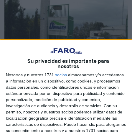
Su privacidad es importante para
nosotros
Nosotros y nuestros 1731
socios
almacenamos y/o accedemos
a información en un dispositivo, como cookies, y procesamos
Imagen de archivo
datos personales, como identificadores únicos e información
estándar enviada por un dispositivo para publicidad y contenido
personalizado, medición de publicidad y contenido,
investigación de audiencia y desarrollo de servicios.
Con su
En el Boletín Oficial de la Ciudad de Ceuta
(BOCCE)
de
permiso, nosotros y nuestros socios podemos utilizar datos de
este viernes 28 de junio han sido publicadas las
localización geográfica precisa e identificación mediante las
características de dispositivos. Puede hacer clic para otorgarnos
relaciones definitivas
de aspirantes aprobados en el
su consentimiento a nosotros y a nuestros 1731 socios para