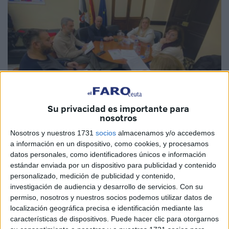
Su privacidad es importante para
nosotros
Nosotros y nuestros 1731
socios
almacenamos y/o accedemos
Imagen cedida
a información en un dispositivo, como cookies, y procesamos
datos personales, como identificadores únicos e información
estándar enviada por un dispositivo para publicidad y contenido
personalizado, medición de publicidad y contenido,
investigación de audiencia y desarrollo de servicios.
Con su
El
PSOE
de Ceuta sopesa que los niños que padecen de
permiso, nosotros y nuestros socios podemos utilizar datos de
Transtornos del Espectro
Autista
(TEA) puedan tener
localización geográfica precisa e identificación mediante las
"preferencia" para acceder "a ciertos organismos
características de dispositivos. Puede hacer clic para otorgarnos