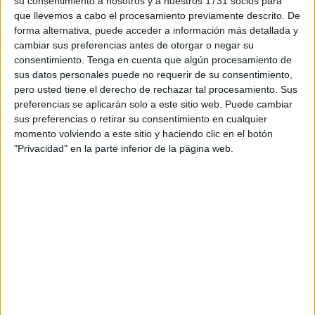
su consentimiento a nosotros y a nuestros 1731 socios para
públicos", como serían "los c
entros de salud
y el
que llevemos a cabo el procesamiento previamente descrito. De
Hospital", tras recibir esta petición por parte de los
forma alternativa, puede acceder a información más detallada y
especialistas que trabajan con estos
jóvenes
: "Queremos
cambiar sus preferencias antes de otorgar o negar su
trabajar para que puedan obtener todas las facilidades",
consentimiento.
Tenga en cuenta que algún procesamiento de
sus datos personales puede no requerir de su consentimiento,
destacan los socialistas.
pero usted tiene el derecho de rechazar tal procesamiento. Sus
preferencias se aplicarán solo a este sitio web. Puede cambiar
Asimismo, plantean la "implantación completa" de los
sus preferencias o retirar su consentimiento en cualquier
pictogramas que estos menores emplean para aprender a
momento volviendo a este sitio y haciendo clic en el botón
comunicarse.
"Privacidad" en la parte inferior de la página web.
Así lo ha apuntado este jueves Juan Gutiérrez, secretario
general del PSOE de Ceuta, tras reunirse junto a parte de
su equipo con la Mesa de Trabajo de Accesibilidad
Cognitiva y Lectura Fácil, que atiende a niños con
necesidades especiales.
Estos especialistas atienden a unos 130 niños entre los
que destacan aquellos afectados con TEA. Como parte de
su labor enseñan a estos jóvenes a comunicarse a través