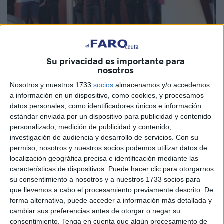
Archivo
Su privacidad es importante para
nosotros
Nosotros y nuestros 1733
socios
almacenamos y/o accedemos
a información en un dispositivo, como cookies, y procesamos
Una vez más lo vuelven a hacer. No es justo ni de recibo,
datos personales, como identificadores únicos e información
tanto el Partido Popular como el PSOE hacen lo mismo,
estándar enviada por un dispositivo para publicidad y contenido
personalizado, medición de publicidad y contenido,
dejar tirados a la Policía Nacional y Guardia Civil. Así lo
investigación de audiencia y desarrollo de servicios.
Con su
dicen los sindicatos policiales y así lo expresan los
permiso, nosotros y nuestros socios podemos utilizar datos de
policías nacionales antidisturbios que están trabajando en
localización geográfica precisa e identificación mediante las
Cataluña para contener al gran grupo de independentistas
características de dispositivos. Puede hacer clic para otorgarnos
su consentimiento a nosotros y a nuestros 1733 socios para
violentos que un día sí y otro también salen a mata, sí, a
que llevemos a cabo el procesamiento previamente descrito. De
matar a policías nacionales. Hasta la fecha no lo han
forma alternativa, puede acceder a información más detallada y
conseguido, pero sí que han conseguido malherir a un
cambiar sus preferencias antes de otorgar o negar su
buen número de ellos, incluso alguno se debate entre la
consentimiento.
Tenga en cuenta que algún procesamiento de